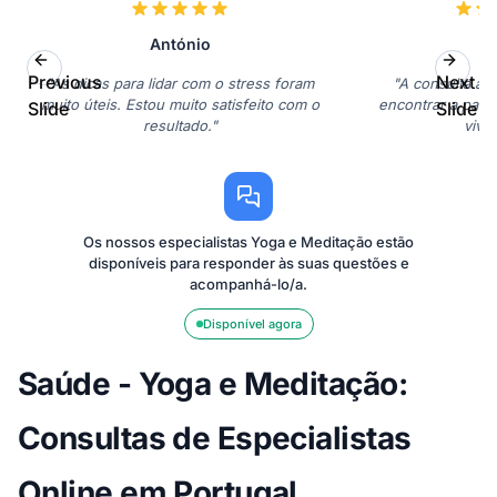
António
S
Previous
Next
"As dicas para lidar com o stress foram
"A consulta aj
muito úteis. Estou muito satisfeito com o
encontrar a paz 
Slide
Slide
resultado."
viva
Os nossos especialistas Yoga e Meditação estão
disponíveis para responder às suas questões e
acompanhá-lo/a.
Disponível agora
Saúde - Yoga e Meditação:
Consultas de Especialistas
Online em Portugal