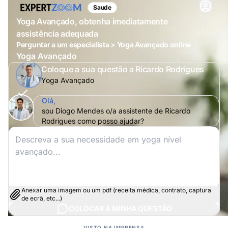
Saude
Yoga Avançado, obtenha imediatamente
assistência adequada
Perguntar a um especialista > Yoga Avançado online
Yoga Avançado
Coloque a sua questão a Ricardo Rodrigues
Yoga Avançado
Olá,
sou Diogo Mendes o/a assistente de Ricardo
Rodrigues como posso ajudar?
Anexar uma imagem ou um pdf (receita médica, contrato, captura
de ecrã, etc...)
COLOCAR A MINHA QUESTÃO
VISTO NA IMPRENSA