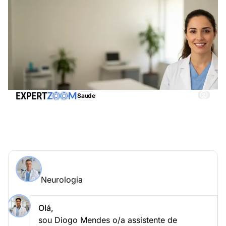
Saude
Neurologia, obtenha imediatamente assistência
adequada
Perguntar a um especialista > Neurologia online
Neurologia
Coloque a sua questão a Ricardo Rodrigues
Neurologia
Olá,
sou Diogo Mendes o/a assistente de