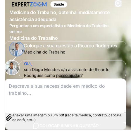
Saude
Medicina do Trabalho, obtenha imediatamente
assistência adequada
Perguntar a um especialista > Medicina do Trabalho
online
Medicina do Trabalho
Coloque a sua questão a Ricardo Rodrigues
Medicina do Trabalho
Olá,
sou Diogo Mendes o/a assistente de Ricardo
Rodrigues como posso ajudar?
Anexar uma imagem ou um pdf (receita médica, contrato, captura
de ecrã, etc...)
COLOCAR A MINHA QUESTÃO