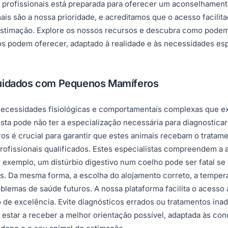
 profissionais está preparada para oferecer um aconselhament
ais são a nossa prioridade, e acreditamos que o acesso facili
e estimação. Explore os nossos recursos e descubra como pode
os podem oferecer, adaptado à realidade e às necessidades es
Cuidados com Pequenos Mamíferos
ecessidades fisiológicas e comportamentais complexas que 
ista pode não ter a especialização necessária para diagnosticar
 é crucial para garantir que estes animais recebam o tratame
ofissionais qualificados. Estes especialistas compreendem a an
r exemplo, um distúrbio digestivo num coelho pode ser fatal 
os. Da mesma forma, a escolha do alojamento correto, a temper
oblemas de saúde futuros. A nossa plataforma facilita o acesso
o de excelência. Evite diagnósticos errados ou tratamentos i
estar a receber a melhor orientação possível, adaptada às con