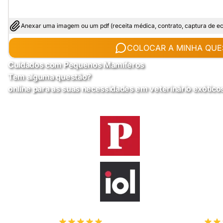
Anexar uma imagem ou um pdf (receita médica, contrato, captura de ecrã
COLOCAR A MINHA QUE
Cuidados com Pequenos Mamíferos
Tem alguma questão?
online para as suas necessidades em veterinário exótico