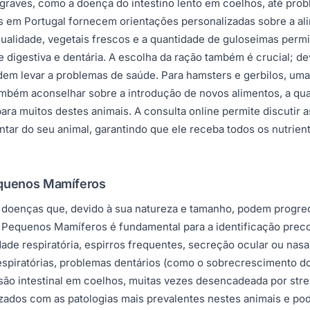
graves, como a doença do intestino lento em coelhos, até prob
em Portugal fornecem orientações personalizadas sobre a alim
 qualidade, vegetais frescos e a quantidade de guloseimas permi
 digestiva e dentária. A escolha da ração também é crucial; de
em levar a problemas de saúde. Para hamsters e gerbilos, uma 
ém aconselhar sobre a introdução de novos alimentos, a quanti
ara muitos destes animais. A consulta online permite discutir
ntar do seu animal, garantindo que ele receba todos os nutrien
equenos Mamíferos
doenças que, devido à sua natureza e tamanho, podem progred
equenos Mamíferos é fundamental para a identificação precoce
uldade respiratória, espirros frequentes, secreção ocular ou na
piratórias, problemas dentários (como o sobrecrescimento dos 
são intestinal em coelhos, muitas vezes desencadeada por stres
izados com as patologias mais prevalentes nestes animais e po