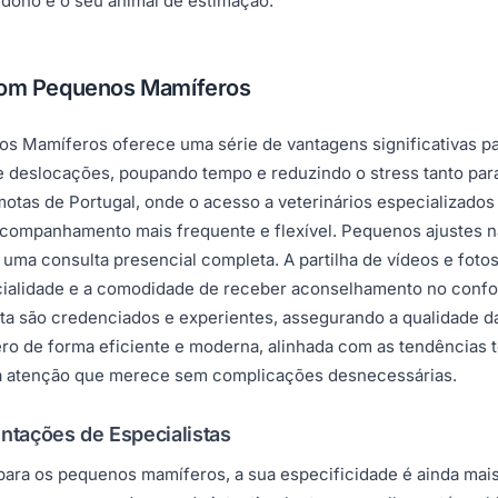
dono e o seu animal de estimação.
 com Pequenos Mamíferos
 Mamíferos oferece uma série de vantagens significativas par
de deslocações, poupando tempo e reduzindo o stress tanto par
tas de Portugal, onde o acesso a veterinários especializados p
 acompanhamento mais frequente e flexível. Pequenos ajustes 
a consulta presencial completa. A partilha de vídeos e fotos 
ncialidade e a comodidade de receber aconselhamento no confo
a são credenciados e experientes, assegurando a qualidade da
ero de forma eficiente e moderna, alinhada com as tendências
e a atenção que merece sem complicações desnecessárias.
ntações de Especialistas
 para os pequenos mamíferos, a sua especificidade é ainda mai