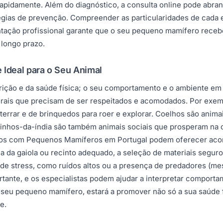
rapidamente. Além do diagnóstico, a consulta online pode abra
égias de prevenção. Compreender as particularidades de cada 
entação profissional garante que o seu pequeno mamífero rece
 longo prazo.
Ideal para o Seu Animal
rição e da saúde física; o seu comportamento e o ambiente e
rais que precisam de ser respeitados e acomodados. Por exemp
rrar e de brinquedos para roer e explorar. Coelhos são animai
rquinhos-da-índia são também animais sociais que prosperam n
dados com Pequenos Mamíferos em Portugal podem oferecer ac
lha da gaiola ou recinto adequado, a seleção de materiais segur
 de stress, como ruídos altos ou a presença de predadores (
ortante, e os especialistas podem ajudar a interpretar comport
eu pequeno mamífero, estará a promover não só a sua saúde f
e.