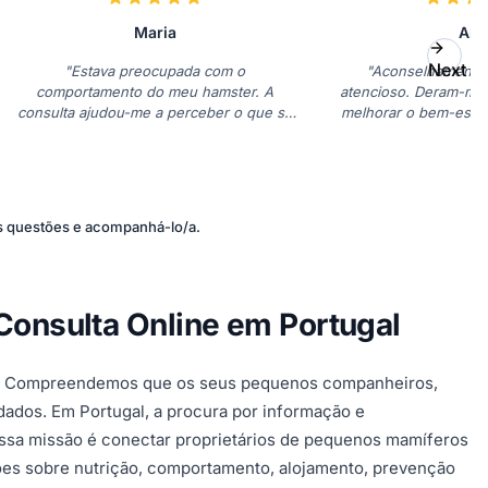
Maria
Ana
Next Sl
"Estava preocupada com o
"Aconselhamento p
comportamento do meu hamster. A
atencioso. Deram-me 
consulta ajudou-me a perceber o que se
melhorar o bem-estar
passava. Muito bom!"
estrela
s questões e acompanhá-lo/a.
onsulta Online em Portugal
os. Compreendemos que os seus pequenos companheiros,
dados. Em Portugal, a procura por informação e
ossa missão é conectar proprietários de pequenos mamíferos
tões sobre nutrição, comportamento, alojamento, prevenção