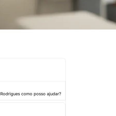
ente assistência adequada
 Mamíferos online
 Rodrigues como posso ajudar?