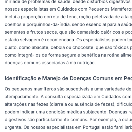
miríade de problemas de saúde, desde distúrbios digestivos 
nossos especialistas em Cuidados com Pequenos Mamíferos 
inclui a proporção correta de feno, ração peletizada de alta
coelhos e porquinhos-da-índia, sendo essencial para a saúde
sementes e frutos secos, que são demasiado calóricos e pod
estado selvagem é recomendada. Os especialistas podem tamb
custo, como abacate, cebola ou chocolate, que são tóxicos p
como integrá-los de forma segura e benéfica na rotina alime
doenças comuns associadas à má nutrição.
Identificação e Manejo de Doenças Comuns em P
Os pequenos mamíferos são suscetíveis a uma variedade de 
atempadamente. A consulta especializada em Cuidados com P
alterações nas fezes (diarreia ou ausência de fezes), dific
podem indicar uma condição médica subjacente. Doenças res
digestivos são particularmente comuns. Por exemplo, a oclu
urgente. Os nossos especialistas em Portugal estão familiar