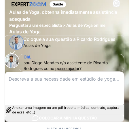
Saude
Aulas de Yoga, obtenha imediatamente assistência
adequada
Perguntar a um especialista > Aulas de Yoga online
Aulas de Yoga
Coloque a sua questão a Ricardo Rodrigues
Aulas de Yoga
Olá,
sou Diogo Mendes o/a assistente de Ricardo
Rodrigues como posso ajudar?
Anexar uma imagem ou um pdf (receita médica, contrato, captura
de ecrã, etc...)
COLOCAR A MINHA QUESTÃO
VISTO NA IMPRENSA