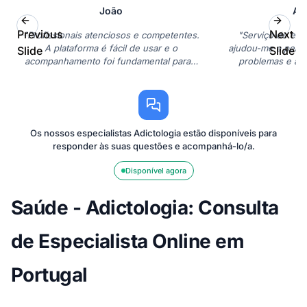
João
An
Previous
Next
"Profissionais atenciosos e competentes.
"Serviço de exce
A plataforma é fácil de usar e o
ajudou-me a perc
Slide
Slide
acompanhamento foi fundamental para a
problemas e a e
minha recuperação."
efic
Os nossos especialistas Adictologia estão disponíveis para
responder às suas questões e acompanhá-lo/a.
Disponível agora
Saúde - Adictologia: Consulta
de Especialista Online em
Portugal