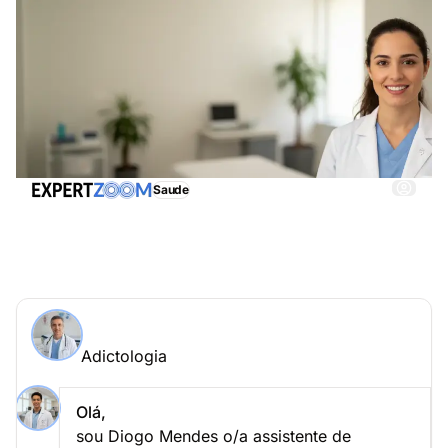
Saude
Adictologia, obtenha imediatamente assistência
adequada
Perguntar a um especialista > Adictologia online
Adictologia
Coloque a sua questão a Ricardo Rodrigues
Adictologia
Olá,
sou Diogo Mendes o/a assistente de