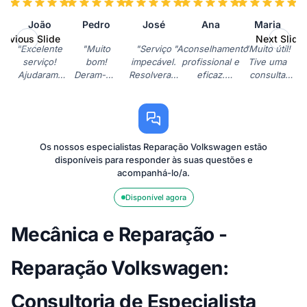
João
Pedro
José
Ana
Maria
revious Slide
Next Slide
"Excelente
"Muito
"Serviço
"Aconselhamento
"Muito útil!
serviço!
bom!
impecável.
profissional e
Tive uma
Ajudaram-
Deram-me
Resolveram
eficaz.
consulta
me a
ótimas
as minhas
Esclareceram
sobre a
diagnosticar
dicas para
dúvidas
todas as minhas
minha VW
um problema
evitar
sobre a
questões sobre
Polo e
no meu VW
problemas
manutenção
o meu VW T-Roc.
fiquei muito
Golf
futuros
do meu VW
Recomendo!"
satisfeita
Os nossos especialistas Reparação Volkswagen estão
rapidamente.
com o
Passat.
com a
disponíveis para responder às suas questões e
Recomendo
meu VW
Muito
clareza da
acompanhá-lo/a.
vivamente!"
Caddy.
obrigado!"
explicação."
Serviço 5
Disponível agora
estrelas!"
Mecânica e Reparação -
Reparação Volkswagen:
Consultoria de Especialista