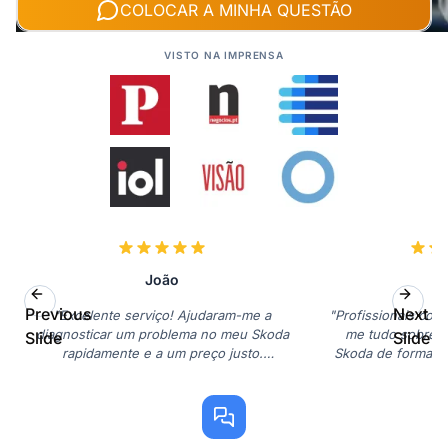
COLOCAR A MINHA QUESTÃO
VISTO NA IMPRENSA
João
J
Previous
Next
"Excelente serviço! Ajudaram-me a
"Profissionais com
diagnosticar um problema no meu Skoda
me tudo sobre a
Slide
Slide
rapidamente e a um preço justo.
Skoda de forma cla
Recomendo vivamente!"
muito s