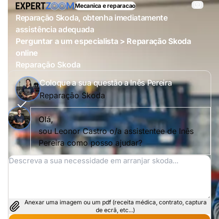
Mecanica e reparacao
Reparação Skoda, obtenha imediatamente
assistência adequada
Perguntar a um especialista > Reparação Skoda
online
Reparação Skoda
Coloque a sua questão a Inês Pereira
Reparação Skoda
Olá,
sou Leonor Castro o/a assistentee de Inês
Pereira como posso ajudar?
Anexar uma imagem ou um pdf (receita médica, contrato, captura
de ecrã, etc...)