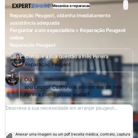
Mecanica e reparacao
Reparação Peugeot, obtenha imediatamente
assistência adequada
Perguntar a um especialista > Reparação Peugeot
online
Reparação Peugeot
Coloque a sua questão a Inês Pereira
Reparação Peugeot
Olá,
sou Leonor Castro o/a assistentee de Inês
Pereira como posso ajudar?
Anexar uma imagem ou um pdf (receita médica, contrato, captura