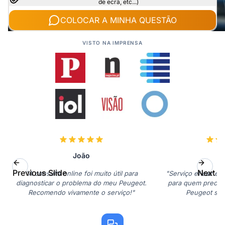
de ecrã, etc...)
COLOCAR A MINHA QUESTÃO
VISTO NA IMPRENSA
João
Previous Slide
Next Sl
"A consulta online foi muito útil para
"Serviço eficaz e 
diagnosticar o problema do meu Peugeot.
para quem precisa
Recomendo vivamente o serviço!"
Peugeot sem 