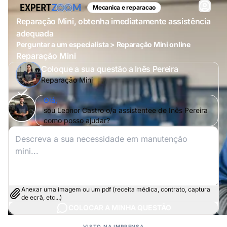
Mecanica e reparacao
Reparação Mini, obtenha imediatamente assistência
adequada
Perguntar a um especialista > Reparação Mini online
Reparação Mini
Coloque a sua questão a Inês Pereira
Reparação Mini
Olá,
sou Leonor Castro o/a assistentee de Inês Pereira
como posso ajudar?
Anexar uma imagem ou um pdf (receita médica, contrato, captura
de ecrã, etc...)
COLOCAR A MINHA QUESTÃO
VISTO NA IMPRENSA