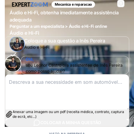
Mecanica e reparacao
Áudio e Hi-Fi, obtenha imediatamente assistência
adequada
Perguntar a um especialista > Áudio e Hi-Fi online
Áudio e Hi-Fi
Coloque a sua questão a Inês Pereira
Áudio e Hi-Fi
Olá,
sou Leonor Castro o/a assistentee de Inês Pereira
como posso ajudar?
Anexar uma imagem ou um pdf (receita médica, contrato, captura
de ecrã, etc...)
COLOCAR A MINHA QUESTÃO
VISTO NA IMPRENSA