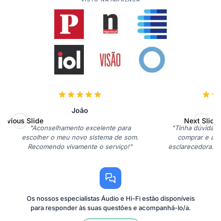
João
M
revious Slide
Next Slide
"Aconselhamento excelente para
"Tinha dúvidas 
escolher o meu novo sistema de som.
comprar e a co
Recomendo vivamente o serviço!"
esclarecedora. 
fantástic
Os nossos especialistas Áudio e Hi-Fi estão disponíveis
para responder às suas questões e acompanhá-lo/a.