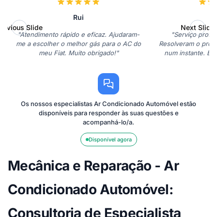
Rui
J
revious Slide
Next Slide
"Atendimento rápido e eficaz. Ajudaram-
"Serviço profis
me a escolher o melhor gás para o AC do
Resolveram o prob
meu Fiat. Muito obrigado!"
num instante. Esto
Os nossos especialistas Ar Condicionado Automóvel estão
disponíveis para responder às suas questões e
acompanhá-lo/a.
Disponível agora
Mecânica e Reparação - Ar
Condicionado Automóvel:
Consultoria de Especialista