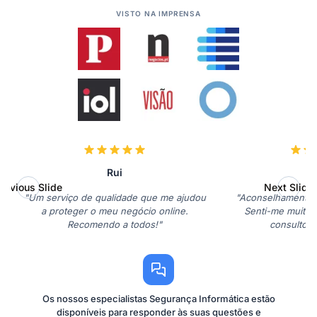
VISTO NA IMPRENSA
Rui
J
revious Slide
Next Slide
"Um serviço de qualidade que me ajudou
"Aconselhamento pr
a proteger o meu negócio online.
Senti-me muito 
Recomendo a todos!"
consultoria
Os nossos especialistas Segurança Informática estão
disponíveis para responder às suas questões e