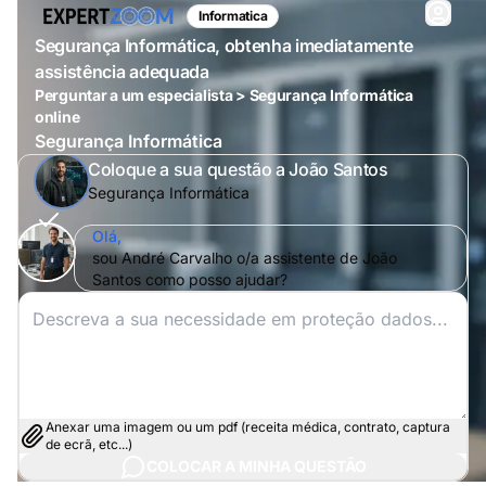
Informatica
Segurança Informática, obtenha imediatamente
assistência adequada
Perguntar a um especialista > Segurança Informática
online
Segurança Informática
Coloque a sua questão a João Santos
Segurança Informática
Olá,
sou André Carvalho o/a assistente de João
Santos como posso ajudar?
Anexar uma imagem ou um pdf (receita médica, contrato, captura
de ecrã, etc...)
COLOCAR A MINHA QUESTÃO