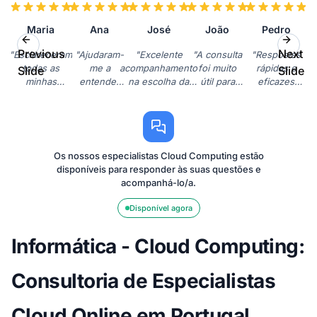
Maria
Ana
José
João
Pedro
Previous
Next
"Esclareceram
"Ajudaram-
"Excelente
"A consulta
"Respostas
todas as
me a
acompanhamento
foi muito
rápidas e
Slide
Slide
minhas
entender
na escolha da
útil para
eficazes
dúvidas sobre
melhor as
solução de cloud
otimizar os
sobre a
a migração
questões
mais adequada
nossos
conformidade
para a cloud
de
para a minha
custos na
com o RGPD
da Microsoft
segurança
empresa. Muito
AWS.
na cloud.
Azure. Muito
na cloud
satisfeito."
Recomendo
Recomendo a
Os nossos especialistas Cloud Computing estão
profissionais!"
da Google.
vivamente
todos!"
disponíveis para responder às suas questões e
Um
o serviço."
acompanhá-lo/a.
serviço
muito
Disponível agora
completo."
Informática - Cloud Computing:
Consultoria de Especialistas
Cloud Online em Portugal