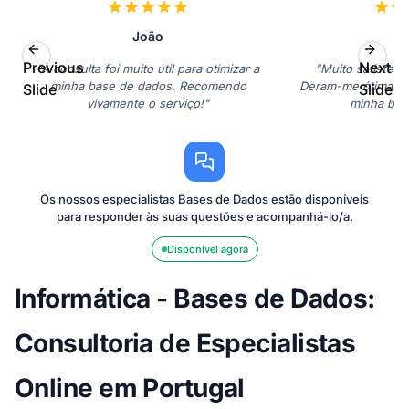
João
P
Previous
Next
"A consulta foi muito útil para otimizar a
"Muito satisfeito
minha base de dados. Recomendo
Deram-me ótimas di
Slide
Slide
vivamente o serviço!"
minha bas
Os nossos especialistas Bases de Dados estão disponíveis
para responder às suas questões e acompanhá-lo/a.
Disponível agora
Informática - Bases de Dados:
Consultoria de Especialistas
Online em Portugal