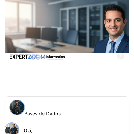
Informatica
Bases de Dados, obtenha imediatamente
assistência adequada
Perguntar a um especialista > Bases de Dados
online
Bases de Dados
Coloque a sua questão a João Santos
Bases de Dados
Olá,