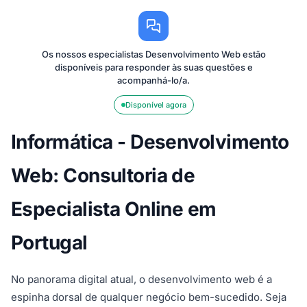
Fiquei bastante
essenciais
plataforma. A
satisfeita com os
para melhorar
ajuda foi
resultados
a
fundamental
obtidos."
performance
para otimizar a
Os nossos especialistas Desenvolvimento Web estão
do meu site."
minha loja
disponíveis para responder às suas questões e
online."
acompanhá-lo/a.
Disponível agora
Informática - Desenvolvimento
Web: Consultoria de
Especialista Online em
Portugal
No panorama digital atual, o desenvolvimento web é a
espinha dorsal de qualquer negócio bem-sucedido. Seja