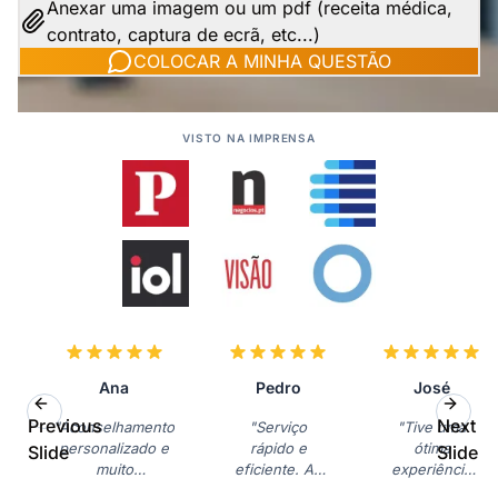
Anexar uma imagem ou um pdf (receita médica,
contrato, captura de ecrã, etc...)
COLOCAR A MINHA QUESTÃO
VISTO NA IMPRENSA
Ana
Pedro
José
Previous
Next
"Aconselhamento
"Serviço
"Tive uma
personalizado e
rápido e
ótima
Slide
Slide
muito
eficiente. As
experiência
profissional.
dicas foram
com a