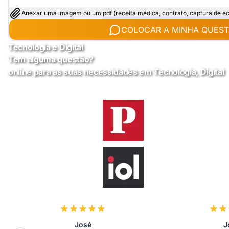
Anexar uma imagem ou um pdf (receita médica, contrato, captura de ecrã
COLOCAR A MINHA QUES
Tecnologia e Digital
Tem alguma questão?
online para as suas necessidades em Tecnologia, Digital
José
J