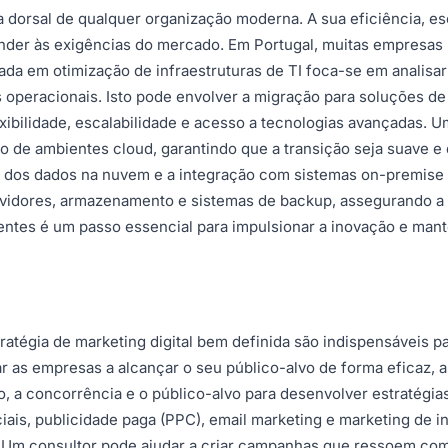
ha dorsal de qualquer organização moderna. A sua eficiência, 
der às exigências do mercado. Em Portugal, muitas empresas p
ada em otimização de infraestruturas de TI foca-se em analisar 
peracionais. Isto pode envolver a migração para soluções d
ibilidade, escalabilidade e acesso a tecnologias avançadas. U
de ambientes cloud, garantindo que a transição seja suave e 
a dos dados na nuvem e a integração com sistemas on-premise 
ervidores, armazenamento e sistemas de backup, assegurando a 
cientes é um passo essencial para impulsionar a inovação e m
stratégia de marketing digital bem definida são indispensáveis 
ar as empresas a alcançar o seu público-alvo de forma eficaz, a
o, a concorrência e o público-alvo para desenvolver estratégi
iais, publicidade paga (PPC), email marketing e marketing de 
 Um consultor pode ajudar a criar campanhas que ressoem com o