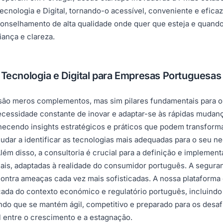
nologia e Digital, tornando-o acessível, conveniente e eficaz
conselhamento de alta qualidade onde quer que esteja e quand
iança e clareza.
 Tecnologia e Digital para Empresas Portuguesas
o são meros complementos, mas sim pilares fundamentais para o
cessidade constante de inovar e adaptar-se às rápidas mudanç
rnecendo insights estratégicos e práticos que podem transforma
dar a identificar as tecnologias mais adequadas para o seu ne
lém disso, a consultoria é crucial para a definição e implement
ais, adaptadas à realidade do consumidor português. A seguranç
a contra ameaças cada vez mais sofisticadas. A nossa platafor
a do contexto económico e regulatório português, incluindo
tindo que se mantém ágil, competitivo e preparado para os desaf
l entre o crescimento e a estagnação.