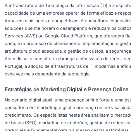
A infraestrutura de Tecnologia da Informação (TI) é a espin
capacidade de uma empresa operar de forma eficaz e respon
tornarem mais ágeis e competitivas. A consultoria especializ
soluções que melhorem o desempenho e reduzam os custos o
Services (AWS) ou Google Cloud Platform, que oferecem flex
complexo processo de planeamento, implementação e gestão 
arquitetura cloud adequada, a gestão de custos, a seguranç
Além disso, a consultoria abrange a otimização de redes, s
Portugal, a adoção de infraestruturas de TI modernas e efi
cada vez mais dependente da tecnologia.
Estratégias de Marketing Digital e Presença Online
No cenário digital atual, uma presença online forte e uma e
consultoria em marketing digital e presença online visa ajud
crescimento. Os especialistas nesta área analisam o mercad
de busca (SEO), marketing de conteúdo, gestão de redes soc
português é fundamental para o sucesso destas estratégias.