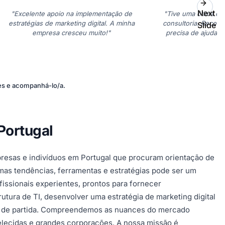
Next
"Excelente apoio na implementação de
"Tive uma ótima ex
estratégias de marketing digital. A minha
consultoria. Recom
Slide
empresa cresceu muito!"
precisa de ajuda c
ões e acompanhá-lo/a.
 Portugal
presas e indivíduos em Portugal que procuram orientação de
imas tendências, ferramentas e estratégias pode ser um
issionais experientes, prontos para fornecer
utura de TI, desenvolver uma estratégia de marketing digital
nto de partida. Compreendemos as nuances do mercado
lecidas e grandes corporações. A nossa missão é