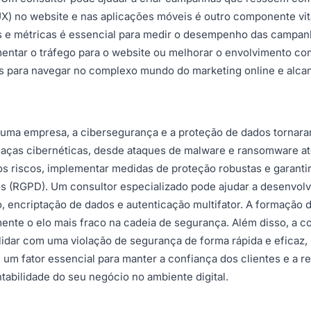
UX) no website e nas aplicações móveis é outro componente vit
os e métricas é essencial para medir o desempenho das campanh
entar o tráfego para o website ou melhorar o envolvimento com
s para navegar no complexo mundo do marketing online e alcan
uma empresa, a cibersegurança e a proteção de dados tornaram
ças cibernéticas, desde ataques de malware e ransomware até
 os riscos, implementar medidas de proteção robustas e garan
 (RGPD). Um consultor especializado pode ajudar a desenvolve
o, encriptação de dados e autenticação multifator. A formação
nte o elo mais fraco na cadeia de segurança. Além disso, a co
 lidar com uma violação de segurança de forma rápida e eficaz
um fator essencial para manter a confiança dos clientes e a r
ntabilidade do seu negócio no ambiente digital.