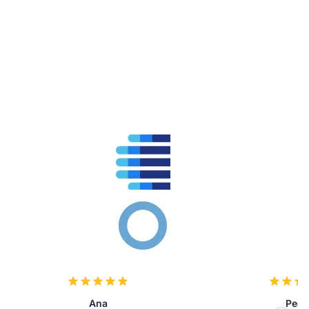
Ana
Pedr