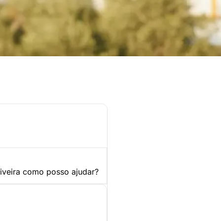
a adequada
ne
liveira como posso ajudar?