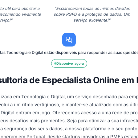
to útil para otimizar a
"Esclareceram todas as minhas dúvidas
 Recomendo vivamente
sobre RGPD e a proteção de dados. Um
rviço!"
serviço excelente!"
tas Tecnologia e Digital estão disponíveis para responder às suas quest
Disponível agora
sultoria de Especialista Online em
lizada em Tecnologia e Digital, um serviço desenhado para em
olui a um ritmo vertiginoso, e manter-se atualizado com as últ
e Digital entram em jogo. Oferecemos acesso a uma rede de prof
us desafios mais prementes. Seja para otimizar a sua infraestr
ir a segurança dos seus dados, a nossa plataforma é o seu po
operam em Portugal, desde startups inovadoras a PMEs estabe