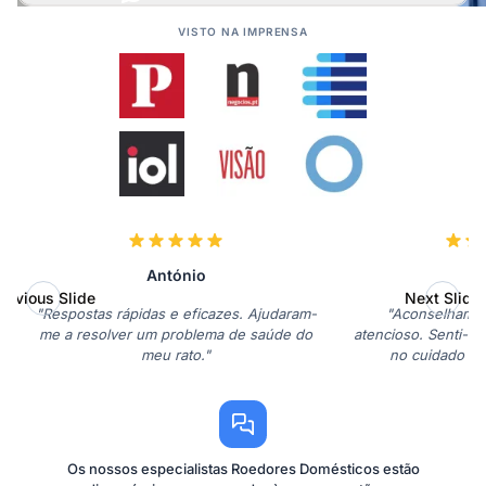
VISTO NA IMPRENSA
António
M
revious Slide
Next Slide
"Respostas rápidas e eficazes. Ajudaram-
"Aconselhament
me a resolver um problema de saúde do
atencioso. Senti-me
meu rato."
no cuidado do
Os nossos especialistas Roedores Domésticos estão