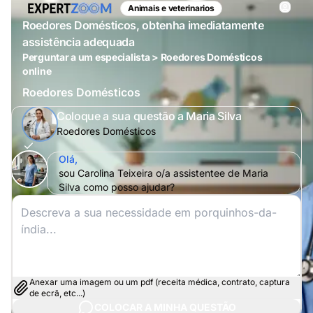
Animais e veterinarios
Roedores Domésticos, obtenha imediatamente
assistência adequada
Perguntar a um especialista > Roedores Domésticos
online
Roedores Domésticos
Coloque a sua questão a Maria Silva
Roedores Domésticos
Olá,
sou Carolina Teixeira o/a assistentee de Maria
Silva como posso ajudar?
Anexar uma imagem ou um pdf (receita médica, contrato, captura
de ecrã, etc...)
COLOCAR A MINHA QUESTÃO