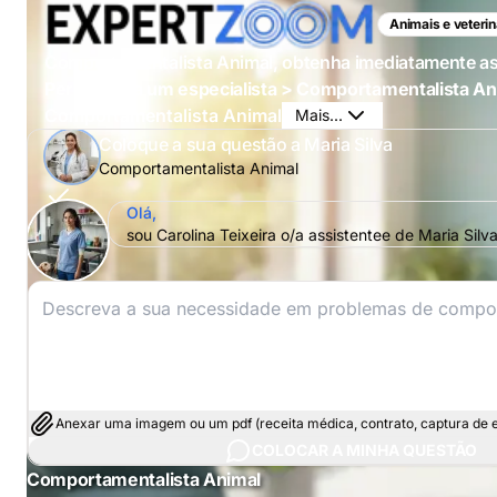
Animais e veterin
Comportamentalista Animal, obtenha imediatamente a
Perguntar a um especialista > Comportamentalista An
Comportamentalista Animal
Mais...
Coloque a sua questão a Maria Silva
Comportamentalista Animal
Olá,
sou Carolina Teixeira o/a assistentee de Maria Sil
Anexar uma imagem ou um pdf (receita médica, contrato, captura de ec
COLOCAR A MINHA QUESTÃO
Comportamentalista Animal