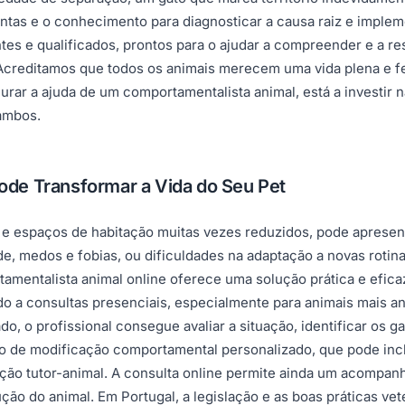
ntas e o conhecimento para diagnosticar a causa raiz e implem
es e qualificados, prontos para o ajudar a compreender e a r
. Acreditamos que todos os animais merecem uma vida plena e f
curar a ajuda de um comportamentalista animal, está a investir n
 ambos.
de Transformar a Vida do Seu Pet
 e espaços de habitação muitas vezes reduzidos, pode apresen
ade, medos e fobias, ou dificuldades na adaptação a novas roti
tamentalista animal online oferece uma solução prática e efic
o a consultas presenciais, especialmente para animais mais a
do, o profissional consegue avaliar a situação, identificar os
 de modificação comportamental personalizado, que pode inclui
lação tutor-animal. A consulta online permite ainda um acompan
ução do animal. Em Portugal, a legislação e as boas práticas v