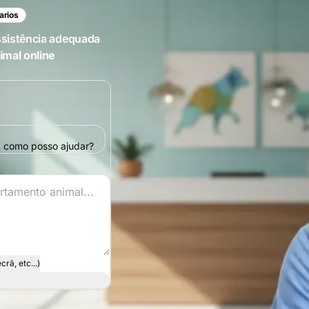
arios
ssistência adequada
imal online
va como posso ajudar?
rã, etc...)