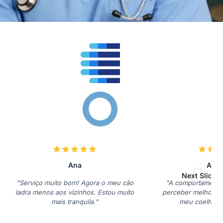
Ana
Antó
Next Slide
"Serviço muito bom! Agora o meu cão
"A comportamental
ladra menos aos vizinhos. Estou muito
perceber melhor a
mais tranquila."
meu coelho. 