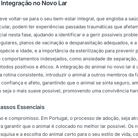
Integração no Novo Lar
eve voltar-se para o seu bem-estar integral, que engloba a saú
icular, podem ter experiências passadas traumáticas que afet
l nesta fase, ajudando a identificar e a gerir possíveis probl
egulares, planos de vacinação e desparasitação adequados, e a
spécie e idade, e a importância da esterilização para preven
 comportamentos indesejados, como ansiedade de separação, 
odos positivos e éticos. A integração do animal no novo lar é
rotina consistente, introduzir o animal a outros membros da fa
de confiança e afeto, garantindo que o animal se sinta seguro, 
ão seja o mais suave possível, promovendo uma convivência harm
assos Essenciais
o e compromisso. Em Portugal, o processo de adoção, seja atr
a garantir que o animal é colocado no melhor lar possível. Os 
squisa e a escolha do animal certo para o seu estilo de vida, 