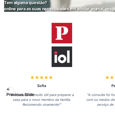
Tem alguma questão?
online para as suas necessidades em adotar animal, resg
Sofia
P
Previous Slide
"A consulta foi muito útil para preparar a
"A consulta foi fu
casa para o novo membro da família.
com os medos do
Recomendo vivamente!"
serviço de 