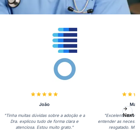
João
Mari
Next Sl
"Tinha muitas dúvidas sobre a adoção e a
"Excelente serviç
Dra. explicou tudo de forma clara e
entender as necessi
atenciosa. Estou muito grato."
resgatado. Muit