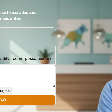
ssistência adequada
imais online
ia Silva como posso ajudar?
, etc...)
TÃO