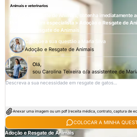
Animais e veterinarios
Adoção e Resgate de Animais, obtenha imediatamente a
Perguntar a um especialista > Adoção e Resgate de An
Adoção e Resgate de Animais
Coloque a sua questão a Maria Silva
Adoção e Resgate de Animais
Olá,
sou Carolina Teixeira o/a assistentee de Mar
Anexar uma imagem ou um pdf (receita médica, contrato, captura de ecrã
COLOCAR A MINHA QUES
Adoção e Resgate de Animais