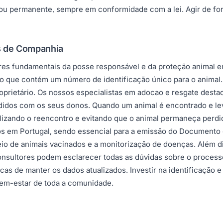
ou permanente, sempre em conformidade com a lei. Agir de for
is de Companhia
lares fundamentais da posse responsável e da proteção animal 
ico que contém um número de identificação único para o animal
prietário. Os nossos especialistas em adocao e resgate destaca
rdidos com os seus donos. Quando um animal é encontrado e leva
gilizando o reencontro e evitando que o animal permaneça perd
atos em Portugal, sendo essencial para a emissão do Documento
treio de animais vacinados e a monitorização de doenças. Além 
consultores podem esclarecer todas as dúvidas sobre o proces
cas de manter os dados atualizados. Investir na identificação 
bem-estar de toda a comunidade.