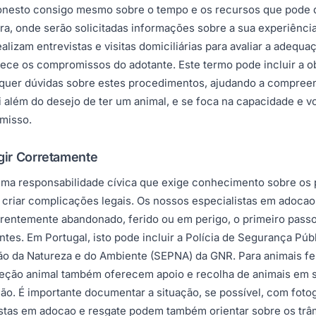
honesto consigo mesmo sobre o tempo e os recursos que pode d
a, onde serão solicitadas informações sobre a sua experiência
zam entrevistas e visitas domiciliárias para avaliar a adequaç
ece os compromissos do adotante. Este termo pode incluir a ob
squer dúvidas sobre estes procedimentos, ajudando a compreen
além do desejo de ter um animal, e se foca na capacidade e vo
misso.
gir Corretamente
uma responsabilidade cívica que exige conhecimento sobre os 
u criar complicações legais. Os nossos especialistas em adoc
rentemente abandonado, ferido ou em perigo, o primeiro passo 
tes. Em Portugal, isto pode incluir a Polícia de Segurança Públ
ção da Natureza e do Ambiente (SEPNA) da GNR. Para animais fe
oteção animal também oferecem apoio e recolha de animais em 
ião. É importante documentar a situação, se possível, com fotog
istas em adocao e resgate podem também orientar sobre os trâm