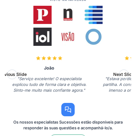
João
M
revious Slide
Next Slide
"Serviço excelente! O especialista
"Estava perdida
explicou tudo de forma clara e objetiva.
partilha. A consu
Sinto-me muito mais confiante agora."
imenso a organ
obri
Os nossos especialistas Sucessões estão disponíveis para
responder às suas questões e acompanhá-lo/a.