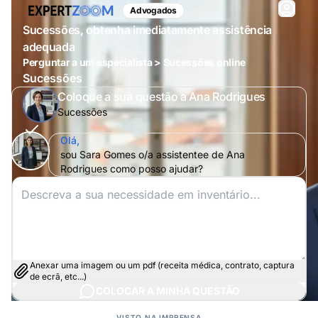
Advogados
Sucessões, obtenha imediatamente assistência
adequada
Perguntar a um especialista > Sucessões online
Sucessões
Coloque a sua questão a Ana Rodrigues
Sucessões
Olá,
sou Sara Gomes o/a assistentee de Ana
Rodrigues como posso ajudar?
Anexar uma imagem ou um pdf (receita médica, contrato, captura
de ecrã, etc...)
COLOCAR A MINHA QUESTÃO
VISTO NA IMPRENSA