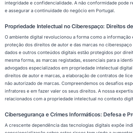
integridade e confidencialidade. A não conformidade pode re
e assegurar a continuidade do negócio em Portugal.
Propriedade Intelectual no Ciberespaço: Direitos d
O ambiente digital revolucionou a forma como a informação é
proteção dos direitos de autor e das marcas no ciberespaço é 
dados e outros conteúdos digitais estão protegidos por dire
mesma forma, as marcas registadas, essenciais para a ident
advogados especializados em propriedade intelectual digital 
direitos de autor e marcas, a elaboração de contratos de lice
não autorizado de marcas. Compreendemos os desafios especí
infratores e em fazer valer os seus direitos. A nossa expert
relacionados com a propriedade intelectual no contexto digi
Cibersegurança e Crimes Informáticos: Defesa e P
A crescente dependência das tecnologias digitais expõe ind
consciencialização sobre estes riscos tem vindo a aumentar