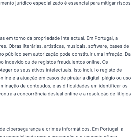
ento jurídico especializado é essencial para mitigar riscos
s em torno da propriedade intelectual. Em Portugal, a
. Obras literárias, artísticas, musicais, software, bases de
 ao público sem autorização pode constituir uma infração. Da
 indevido ou de registos fraudulentos online. Os
ger os seus ativos intelectuais. Isto inclui o registo de
line e a atuação em casos de pirataria digital, plágio ou uso
minação de conteúdos, e as dificuldades em identificar os
ntra a concorrência desleal online e a resolução de litígios
de cibersegurança e crimes informáticos. Em Portugal, a
a especializada para a prevenção e a resposta eficaz.