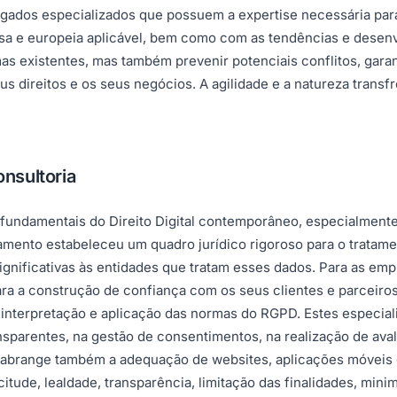
gados especializados que possuem a expertise necessária para 
uesa e europeia aplicável, bem como com as tendências e dese
s existentes, mas também prevenir potenciais conflitos, garan
 direitos e os seus negócios. A agilidade e a natureza transfr
nsultoria
 fundamentais do Direito Digital contemporâneo, especialment
amento estabeleceu um quadro jurídico rigoroso para o tratam
ignificativas às entidades que tratam esses dados. Para as e
ra a construção de confiança com os seus clientes e parceiros
interpretação e aplicação das normas do RGPD. Estes especiali
ransparentes, na gestão de consentimentos, na realização de av
 abrange também a adequação de websites, aplicações móveis 
tude, lealdade, transparência, limitação das finalidades, mini