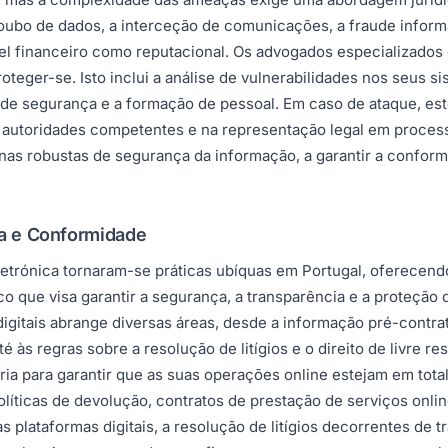
roubo de dados, a interceção de comunicações, a fraude inform
el financeiro como reputacional. Os advogados especializados
oteger-se. Isto inclui a análise de vulnerabilidades nos seus
 de segurança e a formação de pessoal. Em caso de ataque, est
às autoridades competentes e na representação legal em process
ernas robustas de segurança da informação, a garantir a confor
ça e Conformidade
letrónica tornaram-se práticas ubíquas em Portugal, oferecend
ico que visa garantir a segurança, a transparência e a proteção
 digitais abrange diversas áreas, desde a informação pré-contr
té às regras sobre a resolução de litígios e o direito de livre 
a para garantir que as suas operações online estejam em total 
líticas de devolução, contratos de prestação de serviços onlin
 plataformas digitais, a resolução de litígios decorrentes de t