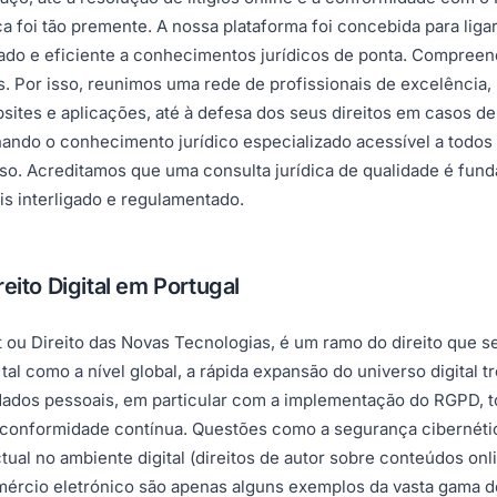
 foi tão premente. A nossa plataforma foi concebida para liga
itado e eficiente a conhecimentos jurídicos de ponta. Compree
s. Por isso, reunimos uma rede de profissionais de excelência, 
bsites e aplicações, até à defesa dos seus direitos em casos d
ornando o conhecimento jurídico especializado acessível a tod
so. Acreditamos que uma consulta jurídica de qualidade é fun
s interligado e regulamentado.
eito Digital em Portugal
t ou Direito das Novas Tecnologias, é um ramo do direito que se
al como a nível global, a rápida expansão do universo digital
dados pessoais, em particular com a implementação do RGPD, 
 e conformidade contínua. Questões como a segurança cibernét
ual no ambiente digital (direitos de autor sobre conteúdos onli
ércio eletrónico são apenas alguns exemplos da vasta gama de