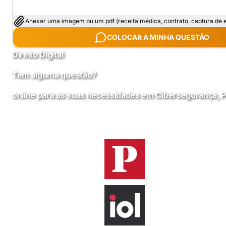
Anexar uma imagem ou um pdf (receita médica, contrato, captura de ec
COLOCAR A MINHA QUESTÃO
Direito Digital
Tem alguma questão?
online para as suas necessidades em Cibersegurança, 