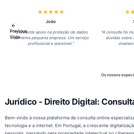
João
Previous
"Excelente apoio na proteção de dados
"A consulta foi mu
Slide
da minha pequena empresa. Um serviço
dúvidas sobre
profissional e acessível."
vivament
Os nossos especia
Jurídico - Direito Digital: Consu
Bem-vindo à nossa plataforma de consulta online especializ
tecnologia e a internet. Em Portugal, a crescente digitaliz
pessoais, passando pela propriedade intelectual no ciberes