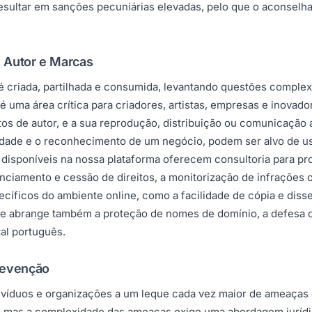
sultar em sanções pecuniárias elevadas, pelo que o aconselham
e Autor e Marcas
 criada, partilhada e consumida, levantando questões complexa
uma área crítica para criadores, artistas, empresas e inovadores
itos de autor, e a sua reprodução, distribuição ou comunicação
idade e o reconhecimento de um negócio, podem ser alvo de uso
disponíveis na nossa plataforma oferecem consultoria para prote
nciamento e cessão de direitos, a monitorização de infrações on
ficos do ambiente online, como a facilidade de cópia e disse
ise abrange também a proteção de nomes de domínio, a defesa co
tal português.
revenção
ivíduos e organizações a um leque cada vez maior de ameaças 
, mas a complexidade das ameaças exige uma abordagem jurídic