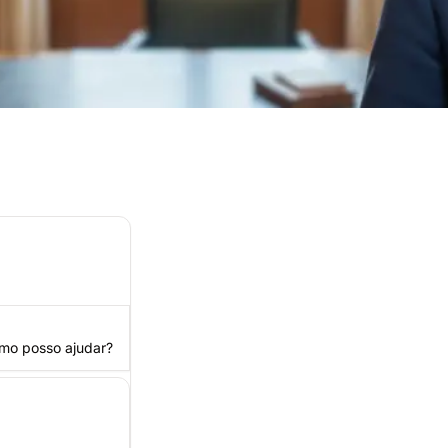
equada
omo posso ajudar?