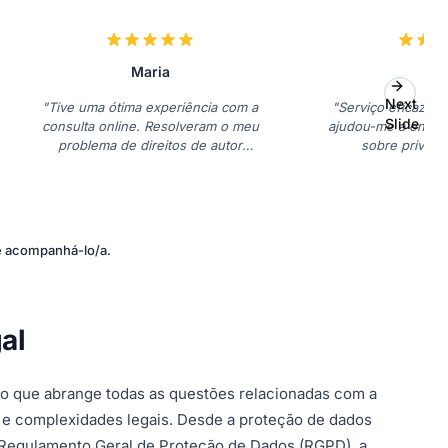
Maria
An
Next
"Tive uma ótima experiência com a
"Serviço eficaz e 
Slide
consulta online. Resolveram o meu
ajudou-me a entend
problema de direitos de autor
sobre privaci
rapidamente."
 e acompanhá-lo/a.
al
ão que abrange todas as questões relacionadas com a
s e complexidades legais. Desde a proteção de dados
 o Regulamento Geral de Proteção de Dados (RGPD), a