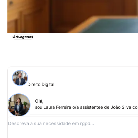
Advogados
Direito Digital, obtenha imediatamente assistência ad
Perguntar a um especialista > Direito Digital online
Direito Digital
Coloque a sua questão a João Silva
Direito Digital
Olá,
sou Laura Ferreira o/a assistentee de João Silva c