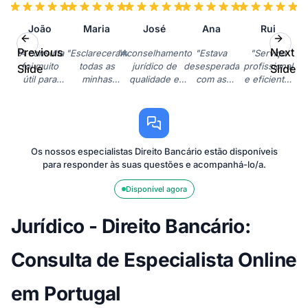
João
Maria
José
Ana
Rui
Previous
Next
"A consulta
"Esclareceram
"Aconselhamento
"Estava
"Serviço
foi muito
todas as
jurídico de
desesperada
profissional
Slide
Slide
útil para
minhas
qualidade e
com as
e eficiente.
entender
dúvidas sobre
muito acessível.
comissões
Deram-me
os meus
o crédito
Resolveram o
bancárias
as
direitos
habitação. Um
meu problema
abusivas. A
ferramentas
face ao
serviço de
com o cartão de
consulta
para
banco.
apoio ao
crédito
ajudou-me a
negociar
Os nossos especialistas Direito Bancário estão disponíveis
Recomendo
cliente
rapidamente."
reclamar e a
com o
para responder às suas questões e acompanhá-lo/a.
vivamente
excelente!"
resolver a
banco em
o serviço."
situação."
relação ao
Disponível agora
spread do
meu
Jurídico - Direito Bancário:
crédito."
Consulta de Especialista Online
em Portugal