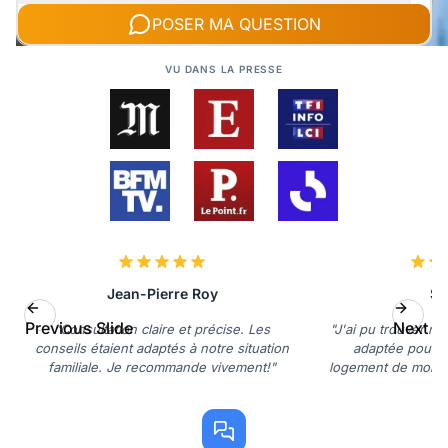
POSER MA QUESTION
VU DANS LA PRESSE
Jean-Pierre Roy
So
Previous Slide
Next Sl
"Consultation claire et précise. Les
"J'ai pu trouver ra
conseils étaient adaptés à notre situation
adaptée pour 
familiale. Je recommande vivement!"
logement de mon 
vive