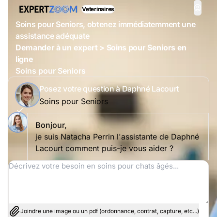
Veterinaires
Soins pour Seniors, obtenez immédiatemment une
assistance adéquate
Demander à un expert > Soins pour Seniors en
ligne
Soins pour Seniors
Posez votre question à Daphné Lacourt
Soins pour Seniors
Bonjour,
je suis Natacha Perrin l'assistante de Daphné
Lacourt comment puis-je vous aider ?
Joindre une image ou un pdf (ordonnance, contrat, capture, etc...)