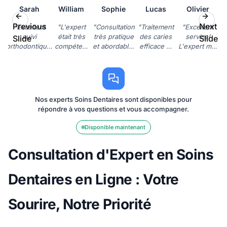
Sarah
William
Sophie
Lucas
Olivier
Previous
Next
"Excellent
"L'expert
"Consultation
"Traitement
"Excellent
suivi
était très
très pratique
des caries
service!
Slide
Slide
orthodontique.
compétent
et abordable.
efficace et
L'expert m'a
Les résultats
et patient.
J'ai enfin
indolore.
donné des
sont visibles
Il m'a aidé
compris
L'approche
conseils
et le
à choisir le
comment
est
clairs pour
traitement
bon
bien utiliser
vraiment
soulager ma
bien planifié."
dentifrice
ma brosse à
douce et
sensibilité
Nos experts Soins Dentaires sont disponibles pour
pour mes
dents
rassurante."
dentaire. Je
répondre à vos questions et vous accompagner.
gencives
électrique
recommande
sensibles."
Oral-B!"
fortement."
Disponible maintenant
Consultation d'Expert en Soins
Dentaires en Ligne : Votre
Sourire, Notre Priorité