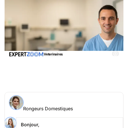
Veterinaires
Rongeurs Domestiques, obtenez immédiatemment
une assistance adéquate
Demander à un expert > Rongeurs Domestiques
en ligne
Rongeurs Domestiques
Posez votre question à Daphné Lacourt
Rongeurs Domestiques
Bonjour,