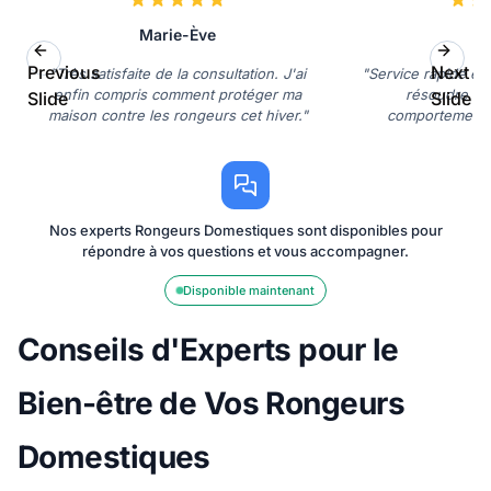
Marie-Ève
L
Previous
Next
"Très satisfaite de la consultation. J'ai
"Service rapide et 
enfin compris comment protéger ma
résoudre le
Slide
Slide
maison contre les rongeurs cet hiver."
comportement 
Nos experts Rongeurs Domestiques sont disponibles pour
répondre à vos questions et vous accompagner.
Disponible maintenant
Conseils d'Experts pour le
Bien-être de Vos Rongeurs
Domestiques