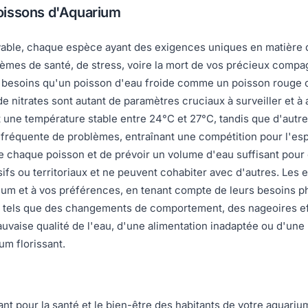
oissons d'Aquarium
oyable, chaque espèce ayant des exigences uniques en matière 
blèmes de santé, de stress, voire la mort de vos précieux com
 besoins qu'un poisson d'eau froide comme un poisson rouge c
 de nitrates sont autant de paramètres cruciaux à surveiller et 
et une température stable entre 24°C et 27°C, tandis que d'au
 fréquente de problèmes, entraînant une compétition pour l'esp
te de chaque poisson et de prévoir un volume d'eau suffisant pou
sifs ou territoriaux et ne peuvent cohabiter avec d'autres. Le
ium et à vos préférences, en tenant compte de leurs besoins p
tels que des changements de comportement, des nageoires effil
 mauvaise qualité de l'eau, d'une alimentation inadaptée ou d'u
m florissant.
ant pour la santé et le bien-être des habitants de votre aquariu