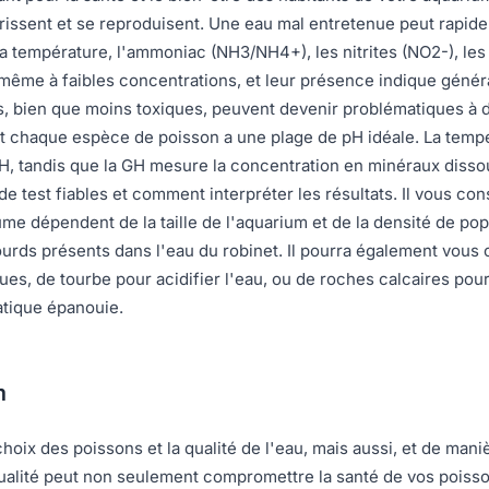
rissent et se reproduisent. Une eau mal entretenue peut rapide
la température, l'ammoniac (NH3/NH4+), les nitrites (NO2-), les 
 même à faibles concentrations, et leur présence indique génér
, bien que moins toxiques, peuvent devenir problématiques à de
, et chaque espèce de poisson a une plage de pH idéale. La temp
e pH, tandis que la GH mesure la concentration en minéraux diss
 test fiables et comment interpréter les résultats. Il vous co
 dépendent de la taille de l'aquarium et de la densité de populat
ourds présents dans l'eau du robinet. Il pourra également vous 
ques, de tourbe pour acidifier l'eau, ou de roches calcaires pou
atique épanouie.
m
x des poissons et la qualité de l'eau, mais aussi, et de manière 
alité peut non seulement compromettre la santé de vos poisson