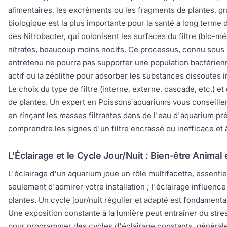
alimentaires, les excréments ou les fragments de plantes, gr
biologique est la plus importante pour la santé à long term
des Nitrobacter, qui colonisent les surfaces du filtre (bio-m
nitrates, beaucoup moins nocifs. Ce processus, connu sous l
entretenu ne pourra pas supporter une population bactérienne
actif ou la zéolithe pour adsorber les substances dissoutes i
Le choix du type de filtre (interne, externe, cascade, etc.) e
de plantes. Un expert en Poissons aquariums vous conseiller
en rinçant les masses filtrantes dans de l'eau d'aquarium p
comprendre les signes d'un filtre encrassé ou inefficace et à
L'Éclairage et le Cycle Jour/Nuit : Bien-être Animal 
L'éclairage d'un aquarium joue un rôle multifacette, essentie
seulement d'admirer votre installation ; l'éclairage influenc
plantes. Un cycle jour/nuit régulier et adapté est fondament
Une exposition constante à la lumière peut entraîner du stre
pour programmer des cycles d'éclairage constants, générale