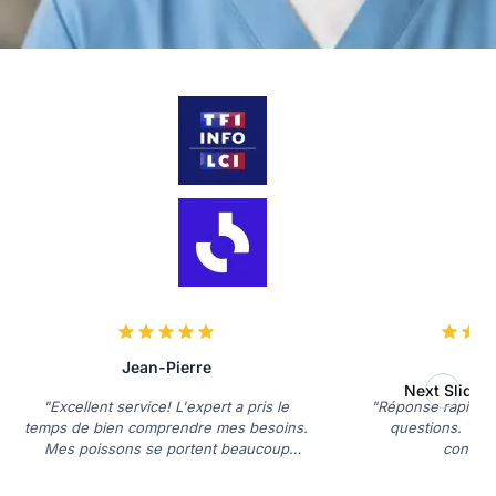
Jean-Pierre
Dav
Next Slide
"Excellent service! L'expert a pris le
"Réponse rapide e
temps de bien comprendre mes besoins.
questions. Très 
Mes poissons se portent beaucoup
consulta
mieux."