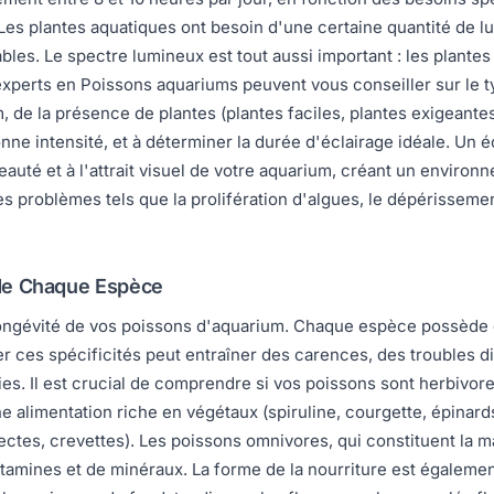
 Les plantes aquatiques ont besoin d'une certaine quantité de l
bles. Le spectre lumineux est tout aussi important : les plante
experts en Poissons aquariums peuvent vous conseiller sur le typ
um, de la présence de plantes (plantes faciles, plantes exigeante
ne intensité, et à déterminer la durée d'éclairage idéale. Un é
a beauté et à l'attrait visuel de votre aquarium, créant un envir
es problèmes tels que la prolifération d'algues, le dépérissemen
s de Chaque Espèce
a longévité de vos poissons d'aquarium. Chaque espèce possède 
er ces spécificités peut entraîner des carences, des troubles d
es. Il est crucial de comprendre si vos poissons sont herbivore
e alimentation riche en végétaux (spiruline, courgette, épinar
ectes, crevettes). Les poissons omnivores, qui constituent la 
itamines et de minéraux. La forme de la nourriture est également