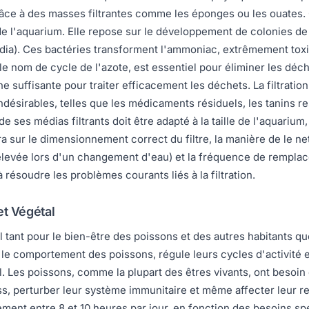
âce à des masses filtrantes comme les éponges ou les ouates. Ce
e de l'aquarium. Elle repose sur le développement de colonies 
édia). Ces bactéries transforment l'ammoniac, extrêmement toxiqu
e nom de cycle de l'azote, est essentiel pour éliminer les déch
 suffisante pour traiter efficacement les déchets. La filtratio
ndésirables, telles que les médicaments résiduels, les tanins re
t de ses médias filtrants doit être adapté à la taille de l'aquari
a sur le dimensionnement correct du filtre, la manière de le n
rélevée lors d'un changement d'eau) et la fréquence de rempla
 résoudre les problèmes courants liés à la filtration.
et Végétal
l tant pour le bien-être des poissons et des autres habitants qu
e le comportement des poissons, régule leurs cycles d'activité 
al. Les poissons, comme la plupart des êtres vivants, ont besoi
ss, perturber leur système immunitaire et même affecter leur r
ment entre 8 et 10 heures par jour, en fonction des besoins s