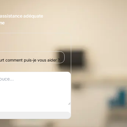
assistance adéquate
gne
urt comment puis-je vous aider ?
N