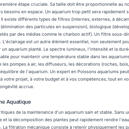
première étape cruciale. Sa taille doit être proportionnelle au 
s besoins en espace. Un aquarium trop petit sera rapidement so
Il existe différents types de filtres (internes, externes, à déc
que (élimination des particules en suspension), biologique (dév
etés par des médias comme le charbon actif). Un filtre sous-d
 L'éclairage est un autre élément essentiel, non seulement pou
 un aquarium planté. Le spectre lumineux, l'intensité et la dur
sable pour maintenir une température stable dans les aquarium
pompes à air, les diffuseurs, les décorations (roches, bois, pl
'équilibre de l'aquarium. Un expert en Poissons aquariums peut 
é à votre projet, à votre budget et à vos compétences, tout en 
ongévité accrue.
ème Aquatique
critiques de la maintenance d'un aquarium sain et stable. Sans 
re et la décomposition des plantes peut rapidement rendre l'eau
. La filtration mécanique consiste à retenir physiquement les p