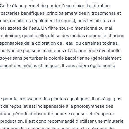
tte étape permet de garder l'eau claire. La filtration
de bactéries bénéfiques, principalement des Nitrosomonas et
e, en nitrites (également toxiques), puis les nitrites en
ets azotés de l'eau. Un filtre sous-dimensionné ou mal
n chimique, quant à elle, utilise des médias comme le charbon
sponsables de la coloration de l'eau, ou certaines toxines.
um, au type de poissons maintenus et à la présence éventuelle
ettoyer sans perturber la colonie bactérienne (généralement
cement des médias chimiques. Il vous aidera également à
e pour la croissance des plantes aquatiques. Il ne s'agit pas
et de repos, et est indispensable à la photosynthèse des
n d'une période d'obscurité pour se reposer et récupérer.
eproduction. Il est donc recommandé d'utiliser une minuterie
pécifiques des espèces maintenues et de la présence de