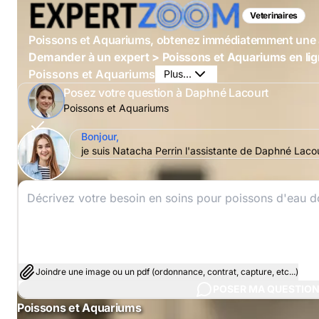
Veterinaires
Poissons et Aquariums, obtenez immédiatemment une 
Demander à un expert > Poissons et Aquariums en li
Poissons et Aquariums
Plus...
Posez votre question à Daphné Lacourt
Poissons et Aquariums
Bonjour,
je suis Natacha Perrin l'assistante de Daphné Laco
Joindre une image ou un pdf (ordonnance, contrat, capture, etc...)
POSER MA QUESTIO
Poissons et Aquariums