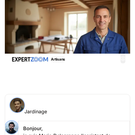
Artisans
Jardinage, obtenez immédiatemment une
assistance adéquate
Demander à un expert > Jardinage en ligne
Jardinage
Posez votre question à Pablo
Jardinage
Bonjour,