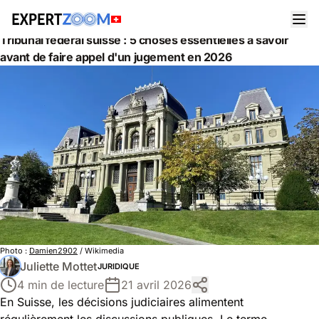
Actualités
Juridique
Tribunal fédéral suisse : 5 choses essentielles à savoir
avant de faire appel d'un jugement en 2026
Photo :
Damien2902
/ Wikimedia
Juliette Mottet
JURIDIQUE
4 min de lecture
21 avril 2026
En Suisse, les décisions judiciaires alimentent
régulièrement les discussions publiques. Le terme