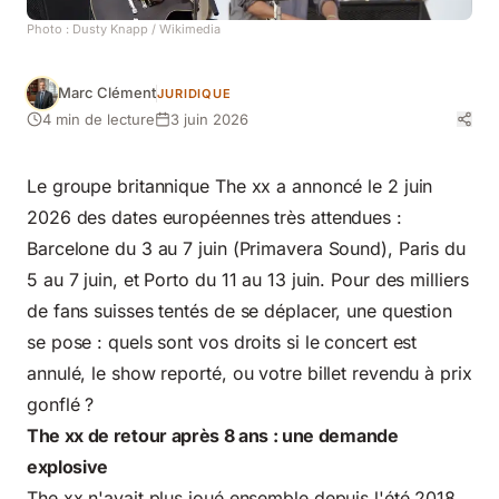
Photo :
Dusty Knapp
/ Wikimedia
Marc Clément
JURIDIQUE
4 min de lecture
3 juin 2026
Le groupe britannique The xx a annoncé le 2 juin
2026 des dates européennes très attendues :
Barcelone du 3 au 7 juin (Primavera Sound), Paris du
5 au 7 juin, et Porto du 11 au 13 juin. Pour des milliers
de fans suisses tentés de se déplacer, une question
se pose : quels sont vos droits si le concert est
annulé, le show reporté, ou votre billet revendu à prix
gonflé ?
The xx de retour après 8 ans : une demande
explosive
The xx n'avait plus joué ensemble depuis l'été 2018.