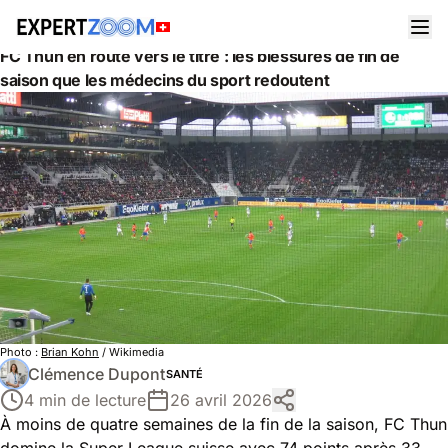
Actualités
Santé
FC Thun en route vers le titre : les blessures de fin de
saison que les médecins du sport redoutent
Photo :
Brian Kohn
/ Wikimedia
Clémence Dupont
SANTÉ
4 min de lecture
26 avril 2026
À moins de quatre semaines de la fin de la saison, FC Thun
domine la Super League suisse avec 74 points après 33