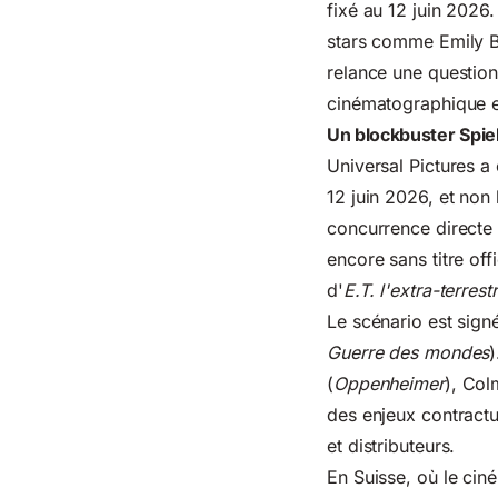
fixé au 12 juin 2026.
stars comme Emily B
relance une question
cinématographique e
Un blockbuster Spie
Universal Pictures a
12 juin 2026, et non
concurrence direct
encore sans titre off
d'
E.T. l'extra-terrest
Le scénario est sign
Guerre des mondes
)
(
Oppenheimer
), Col
des enjeux contractu
et distributeurs.
En Suisse, où le cin