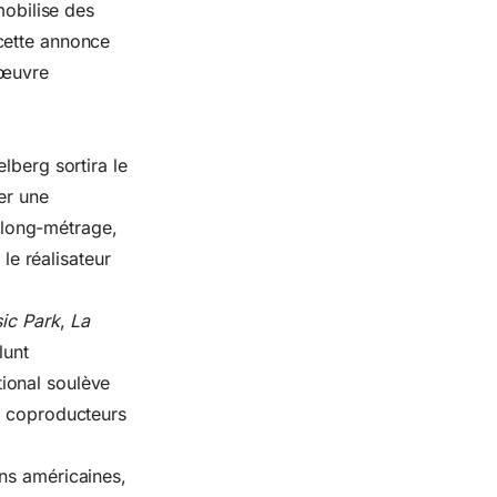
mobilise des
cette annonce
 œuvre
lberg sortira le
er une
 long-métrage,
 le réalisateur
ic Park
,
La
lunt
tional soulève
e coproducteurs
ns américaines,