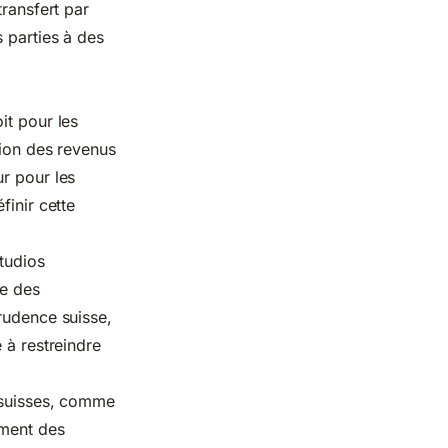
transfert par
 parties à des
it pour les
tion des revenus
ur pour les
finir cette
studios
le des
rudence suisse,
 à restreindre
n suisses, comme
ement des