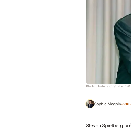
Photo :
Helene C. Stikkel
/ Wi
Sophie Magnin
JURI
Steven Spielberg pr