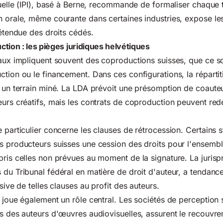
ctuelle (IPI), basé à Berne, recommande de formaliser chaque 
n orale, même courante dans certaines industries, expose les
'étendue des droits cédés.
tion : les pièges juridiques helvétiques
naux impliquent souvent des coproductions suisses, que ce so
ction ou le financement. Dans ces configurations, la réparti
t un terrain miné. La LDA prévoit une présomption de coaute
eurs créatifs, mais les contrats de coproduction peuvent redé
e particulier concerne les clauses de rétrocession. Certains 
s producteurs suisses une cession des droits pour l'ensemb
pris celles non prévues au moment de la signature. La jurisp
 du Tribunal fédéral en matière de droit d'auteur, a tendance
nsive de telles clauses au profit des auteurs.
e joue également un rôle central. Les sociétés de perceptio
ts des auteurs d'œuvres audiovisuelles, assurent le recouvr