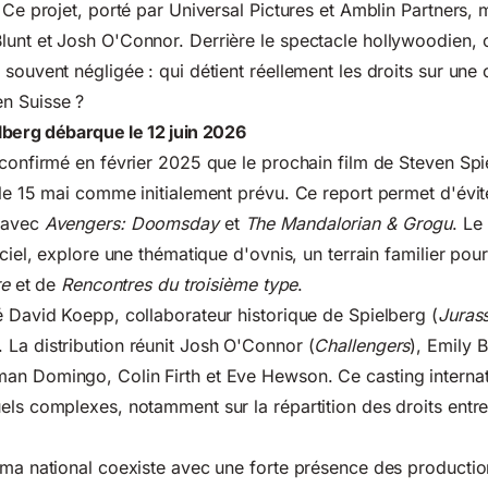
 Ce projet, porté par Universal Pictures et Amblin Partners, 
lunt et Josh O'Connor. Derrière le spectacle hollywoodien, 
 souvent négligée : qui détient réellement les droits sur une
n Suisse ?
lberg débarque le 12 juin 2026
 confirmé en février 2025 que le prochain film de Steven Spie
 le 15 mai comme initialement prévu. Ce report permet d'évit
e avec
Avengers: Doomsday
et
The Mandalorian & Grogu
. Le
iciel, explore une thématique d'ovnis, un terrain familier pour
re
et de
Rencontres du troisième type
.
é David Koepp, collaborateur historique de Spielberg (
Jurass
. La distribution réunit Josh O'Connor (
Challengers
), Emily B
man Domingo, Colin Firth et Eve Hewson. Ce casting interna
els complexes, notamment sur la répartition des droits entr
éma national coexiste avec une forte présence des productio