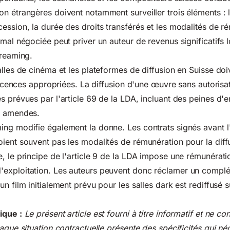
n étrangères doivent notamment surveiller trois éléments : 
ession, la durée des droits transférés et les modalités de r
 mal négociée peut priver un auteur de revenus significatifs 
treaming.
alles de cinéma et les plateformes de diffusion en Suisse do
s licences appropriées. La diffusion d'une œuvre sans autoris
s prévues par l'article 69 de la LDA, incluant des peines d
s amendes.
ng modifie également la donne. Les contrats signés avant l
ient souvent pas les modalités de rémunération pour la diff
, le principe de l'article 9 de la LDA impose une rémunérati
exploitation. Les auteurs peuvent donc réclamer un compl
n film initialement prévu pour les salles dark est rediffusé 
ique :
Le présent article est fourni à titre informatif et ne co
aque situation contractuelle présente des spécificités qui né