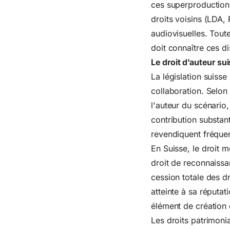
ces superproductions
droits voisins
(LDA, R
audiovisuelles. Toute
doit connaître ces di
Le droit d'auteur su
La législation suis
collaboration. Selon
l'auteur du scénario
contribution substant
revendiquent fréquem
En Suisse, le droit m
droit de reconnaissa
cession totale des dr
atteinte à sa réputat
élément de création e
Les droits patrimoni