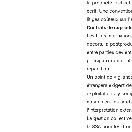
la propriété intelle
écrit. Une conventio
litiges coûteux sur l
Contrats de coproduc
Les films internatio
décors, la postprodu
entre parties devien
principaux contribut
répartition.
Un point de vigilanc
étrangers exigent de
exploitations, y com
notamment les arrêts
l'interprétation exte
La gestion collectiv
la SSA pour les droi