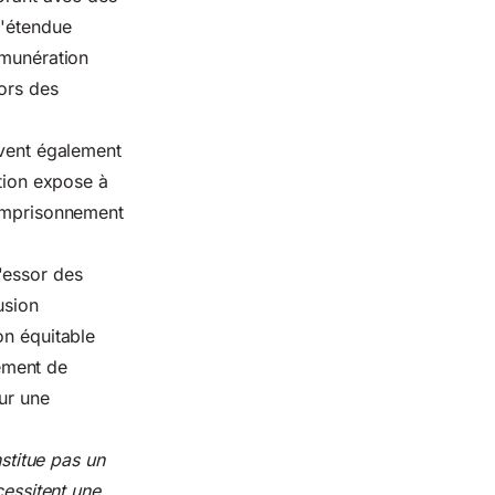
l'étendue
émunération
lors des
ivent également
ation expose à
'emprisonnement
'essor des
usion
on équitable
ément de
sur une
nstitue pas un
cessitent une