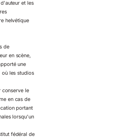
 d'auteur et les
res
re helvétique
s de
teur en scène,
 apporté une
 où les studios
ur conserve le
Même en cas de
ication portant
nales lorsqu'un
itut fédéral de