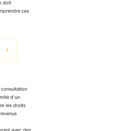
e doit
comprendre ces
 consultation
rmité d'un
e les droits
 revenus
borant avec des