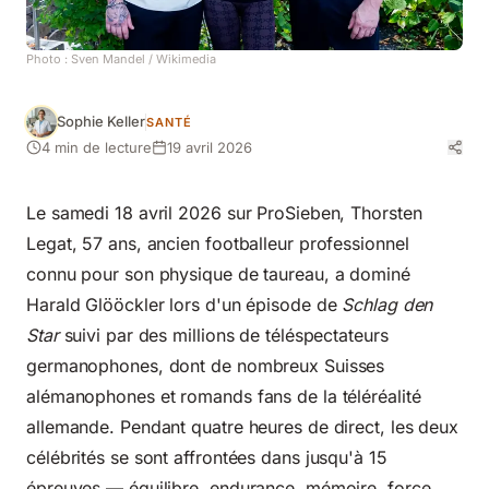
Photo :
Sven Mandel
/ Wikimedia
Sophie Keller
SANTÉ
4 min de lecture
19 avril 2026
Le samedi 18 avril 2026 sur ProSieben, Thorsten
Legat, 57 ans, ancien footballeur professionnel
connu pour son physique de taureau, a dominé
Harald Glööckler lors d'un épisode de
Schlag den
Star
suivi par des millions de téléspectateurs
germanophones, dont de nombreux Suisses
alémanophones et romands fans de la téléréalité
allemande. Pendant quatre heures de direct, les deux
célébrités se sont affrontées dans jusqu'à 15
épreuves — équilibre, endurance, mémoire, force