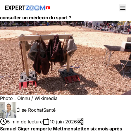
Actualités
Santé
Samuel Giger de retour après son opération du dos : quand
consulter un médecin du sport ?
Photo :
Olnnu
/ Wikimedia
Élise Rochat
Santé
5 min de lecture
10 juin 2026
Samuel Giger remporte Mettmenstetten six mois après