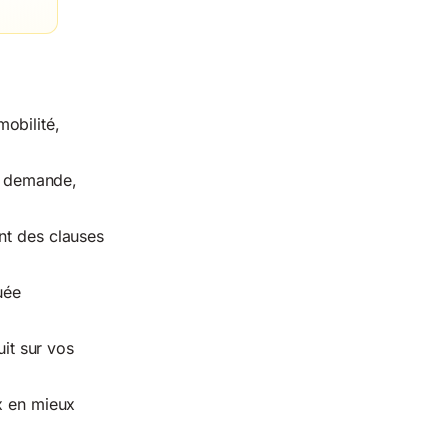
obilité,
 la demande,
nt des clauses
uée
it sur vos
x en mieux