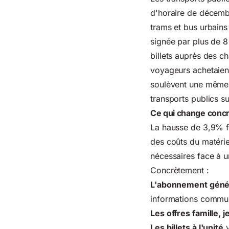
d'horaire de décembr
trams et bus urbains 
signée par plus de 8
billets auprès des c
voyageurs achetaient
soulèvent une même 
transports publics su
Ce qui change con
La hausse de 3,9% fai
des coûts du matérie
nécessaires face à 
Concrètement :
L'abonnement génér
informations commun
Les offres famille, 
Les billets à l'unité
v