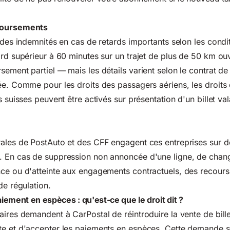
boursements
t des indemnités en cas de retards importants selon les condi
ard supérieur à 60 minutes sur un trajet de plus de 50 km ou
ement partiel — mais les détails varient selon le contrat de 
née. Comme pour les droits des passagers aériens,
les droit
s suisses
peuvent être activés sur présentation d'un billet va
rales de PostAuto et des CFF engagent ces entreprises sur d
. En cas de suppression non annoncée d'une ligne, de cha
ce ou d'atteinte aux engagements contractuels, des recours
de régulation.
aiement en espèces : qu'est-ce que le droit dit ?
aires demandent à CarPostal de réintroduire la vente de bill
te et d'accepter les paiements en espèces. Cette demande s