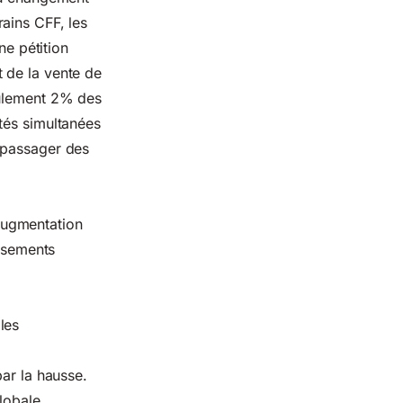
ains CFF, les
ne pétition
 de la vente de
eulement 2% des
tés simultanées
 passager des
 augmentation
issements
les
ar la hausse.
lobale.