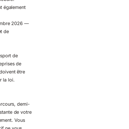
t également
cembre 2026 —
et de
nsport de
reprises de
doivent être
la loi.
rcours, demi-
stante de votre
lement. Vous
rif ne vous