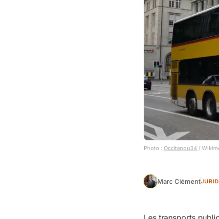
Photo :
Occitandu34
/ Wikim
Marc Clément
JURI
Les transports publi