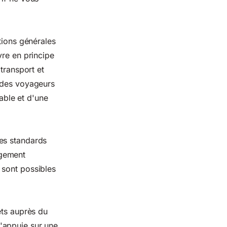
tions générales
vre en principe
transport et
s des voyageurs
lable et d'une
es standards
ngement
 sont possibles
ets auprès du
'appuie sur une