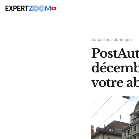
Actualités
Juridique
PostAut
décembr
votre a