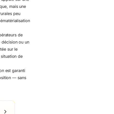
ique, mais une
rurales peu
ématérialisation
opérateurs de
e décision ou un
tée sur le
situation de
on est garanti
position — sans