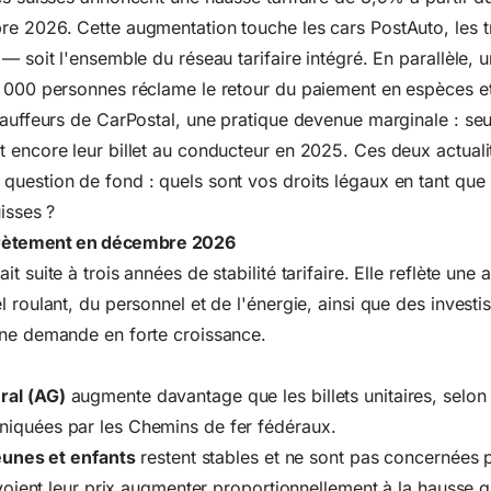
e 2026. Cette augmentation touche les cars PostAuto, les tr
— soit l'ensemble du réseau tarifaire intégré. En parallèle, u
 000 personnes réclame le retour du paiement en espèces et
hauffeurs de CarPostal, une pratique devenue marginale : s
 encore leur billet au conducteur en 2025. Ces deux actuali
question de fond : quels sont
vos droits légaux
en tant que
isses ?
crètement en décembre 2026
t suite à trois années de stabilité tarifaire. Elle reflète une
l roulant, du personnel et de l'énergie, ainsi que des invest
une demande en forte croissance.
al (AG)
augmente davantage que les billets unitaires, selon 
iquées par les Chemins de fer fédéraux.
jeunes et enfants
restent stables et ne sont pas concernées p
oient leur prix augmenter proportionnellement à la hausse g