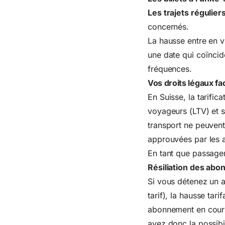
Les trajets réguli
concernés.
La hausse entre en
une date qui coïncid
fréquences.
Vos droits légaux fa
En Suisse, la tarific
voyageurs (LTV)
et s
transport ne peuvent 
approuvées par les a
En tant que passager,
Résiliation
des abo
Si vous détenez un 
tarif), la hausse ta
abonnement en cours
avez donc la possibi