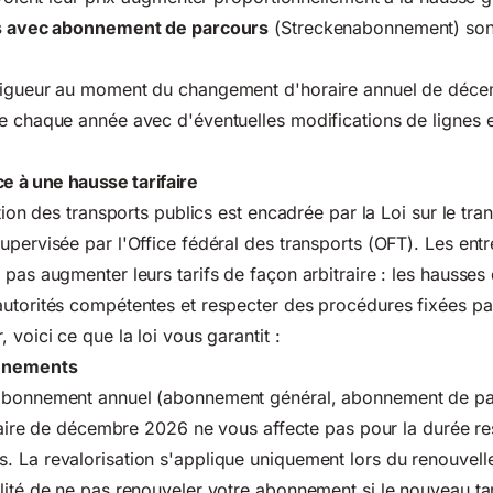
ers avec abonnement de parcours
(Streckenabonnement) son
 vigueur au moment du changement d'horaire annuel de dé
e chaque année avec d'éventuelles modifications de lignes 
ce à une hausse tarifaire
ation des transports publics est encadrée par la
Loi sur le tra
upervisée par l'Office fédéral des transports (OFT). Les ent
pas augmenter leurs tarifs de façon arbitraire : les hausses 
utorités compétentes et respecter des procédures fixées par 
 voici ce que la loi vous garantit :
nnements
abonnement annuel (abonnement général, abonnement de pa
rifaire de décembre 2026 ne vous affecte pas pour la durée re
. La revalorisation s'applique uniquement lors du renouvel
lité de ne pas renouveler votre abonnement si le nouveau ta