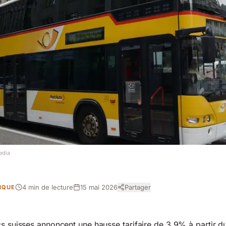
edia
4 min de lecture
15 mai 2026
Partager
DIQUE
cs suisses annoncent une hausse tarifaire de 3,9% à partir