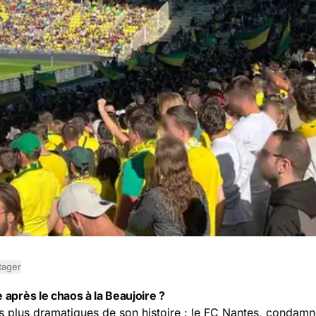
tager
e après le chaos à la Beaujoire ?
es plus dramatiques de son histoire : le FC Nantes, condamné