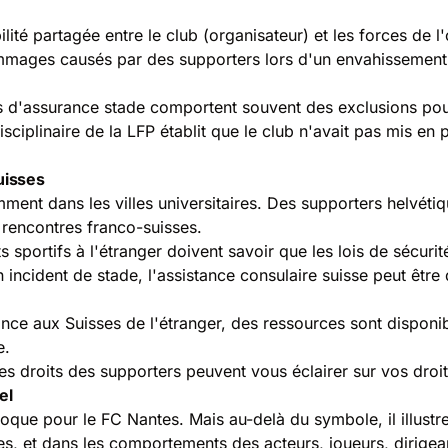
ité partagée entre le club (organisateur) et les forces de l
ommages causés par des supporters lors d'un envahissement so
 d'assurance stade comportent souvent des exclusions pour 
sciplinaire de la LFP établit que le club n'avait pas mis en 
uisses
t dans les villes universitaires. Des supporters helvétique
 rencontres franco-suisses.
s sportifs à l'étranger doivent savoir que les lois de séc
'un incident de stade, l'assistance consulaire suisse peut êt
tance aux Suisses de l'étranger
, des ressources sont disponib
e.
des droits des supporters
peuvent vous éclairer sur vos droits
el
oque pour le FC Nantes. Mais au-delà du symbole, il illustre
es, et dans les comportements des acteurs, joueurs, dirigean