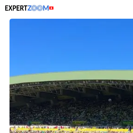
Actualités
Juridique
Nantes relégué, terrain envahi : qui paie le prix jurid