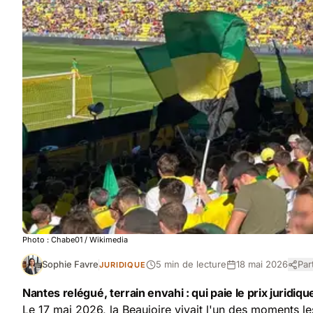
Photo :
Chabe01
/ Wikimedia
Sophie Favre
5 min de lecture
18 mai 2026
Par
JURIDIQUE
Nantes relégué, terrain envahi : qui paie le prix juridiqu
Le 17 mai 2026, la Beaujoire vivait l'un des moments l