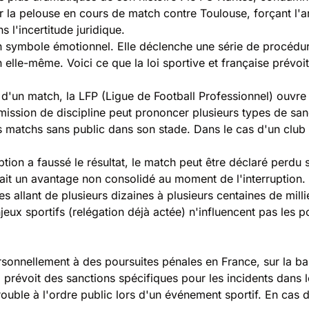
r la pelouse en cours de match contre Toulouse, forçant l'ar
s l'incertitude juridique.
 symbole émotionnel. Elle déclenche une série de procédure
n elle-même. Voici ce que
la loi sportive et française
prévoit
n d'un match, la LFP (Ligue de Football Professionnel) ouvr
ission de discipline peut prononcer plusieurs types de san
rs matchs sans public dans son stade. Dans le cas d'un club 
ption a faussé le résultat, le match peut être déclaré perdu s
it un avantage non consolidé au moment de l'interruption.
s allant de plusieurs dizaines à plusieurs centaines de millie
ux sportifs (relégation déjà actée) n'influencent pas les po
sonnellement à des poursuites pénales en France, sur la bas
prévoit des sanctions spécifiques pour les incidents dans le
uble à l'ordre public lors d'un événement sportif. En cas d