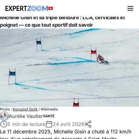
Actualités
Santé
Michelle Gisin et sa triple blessure : LCA, cervicales et
poignet — ce que tout sportif doit savoir
Photo :
Krzysztof Golik
/ Wikimedia
Aurélie Vautier
SANTÉ
5 min de lecture
24 avril 2026
Le 11 décembre 2025, Michelle Gisin a chuté à 112 km/h
lors d'un entraînement de descente à Saint-Moritz.