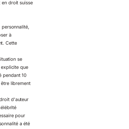
 en droit suisse
a personnalité,
oser à
t. Cette
ituation se
 explicite que
gé pendant 10
 être librement
droit d'auteur
élébrité
essaire pour
onnalité a été