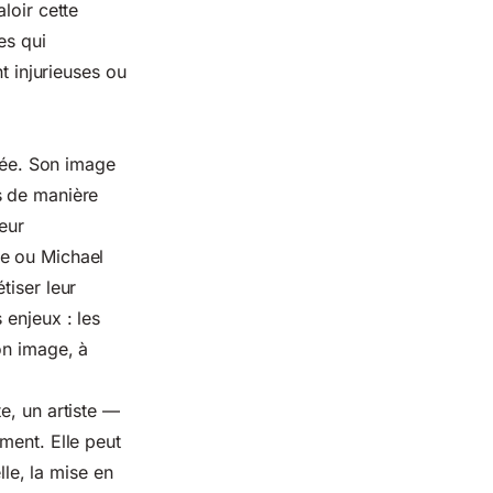
loir cette
es qui
t injurieuses ou
ipée. Son image
s de manière
eur
ie ou Michael
tiser leur
s enjeux : les
on image, à
e, un artiste —
ment. Elle peut
lle
, la mise en