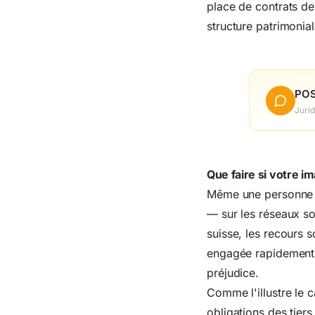
place de contrats de
structure patrimonial
POS
Jurid
Que faire si votre i
Même une personne "o
— sur les réseaux so
suisse, les recours s
engagée rapidement,
préjudice.
Comme l'illustre le
obligations des tie