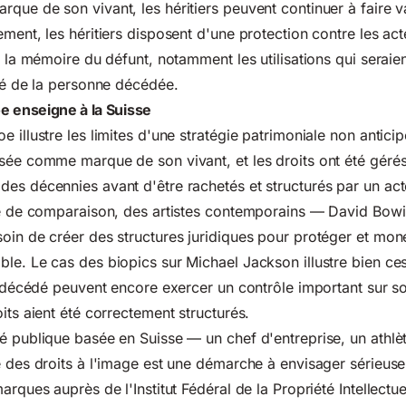
que de son vivant, les héritiers peuvent continuer à faire va
ment, les héritiers disposent d'une protection contre les act
à la mémoire du défunt, notamment les utilisations qui seraien
ité de la personne décédée.
e enseigne à la Suisse
e illustre les limites d'une stratégie patrimoniale non antic
sée comme marque de son vivant, et les droits ont été géré
es décennies avant d'être rachetés et structurés par un act
tre de comparaison, des artistes contemporains — David Bow
oin de créer des structures juridiques pour protéger et moné
able.
Le cas des biopics sur Michael Jackson
illustre bien ce
te décédé peuvent encore exercer un contrôle important sur s
its aient été correctement structurés.
é publique basée en Suisse — un chef d'entreprise, un athlèt
e des droits à l'image est une démarche à envisager sérieuse
marques auprès de l'
Institut Fédéral de la Propriété Intellectue