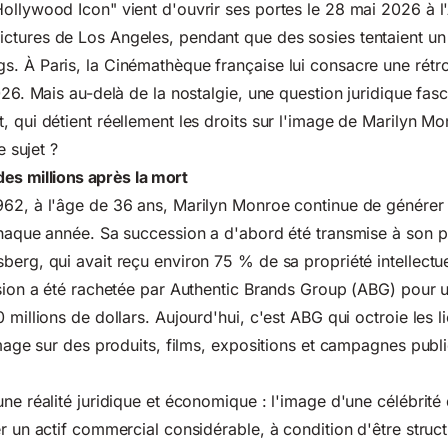
Hollywood Icon" vient d'ouvrir ses portes le 28 mai 2026 à
ctures de Los Angeles, pendant que des sosies tentaient un
. À Paris, la Cinémathèque française lui consacre une rétr
026. Mais au-delà de la nostalgie, une question juridique fas
, qui détient réellement les droits sur l'image de Marilyn M
e sujet ?
es millions après la mort
962, à l'âge de 36 ans, Marilyn Monroe continue de générer
chaque année. Sa succession a d'abord été transmise à son p
berg, qui avait reçu environ 75 % de sa propriété intellectue
ssion a été rachetée par Authentic Brands Group (ABG) pour 
 millions de dollars. Aujourd'hui, c'est ABG qui octroie les 
image sur des produits, films, expositions et campagnes publi
une réalité juridique et économique : l'image d'une célébrit
er un actif commercial considérable, à condition d'être struc