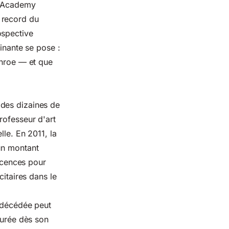
 l'Academy
 record du
ospective
cinante se pose :
onroe — et que
 des dizaines de
rofesseur d'art
lle. En 2011, la
un montant
licences pour
citaires dans le
é décédée peut
turée dès son