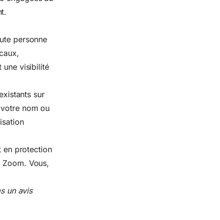
t.
oute personne
ocaux,
une visibilité
existants sur
t votre nom ou
isation
t en protection
rt Zoom. Vous,
as un avis