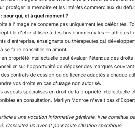
ur protéger la mémoire et les intérêts commerciaux du défun
: pour qui, et à quel moment ?
oits à l'image ne concerne pas uniquement les célébrités. T
ceptible d'être utilisée à des fins commerciales — athlètes l
nts d'entreprise, enseignants ou thérapeutes qui développent 
à se faire conseiller en amont.
en propriété intellectuelle peut évaluer l'étendue des droits 
onseiller sur l'opportunité de déposer des marques couvran
 des contrats de cession ou de licence adaptés à chaque util
ndre vos droits en cas d'usage non autorisé.
avocats spécialisés en droit de la propriété intellectuelle e
onibles en consultation. Marilyn Monroe n'avait pas d'Expe
rticle a une vocation informative générale. Il ne constitue p
sé. Consultez un avocat pour toute situation spécifique.