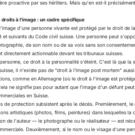
re proactive par ses héritiers. Mais qu'en est-il précisément
s droits à l'image : un cadre spécifique
 l'image d'une personne vivante est protégé par le droit de l
 28 et suivants du Code civil suisse. Une personne peut s'opp
photographie, de son nom ou de sa voix sans son consentemen
et directement actionnable devant les tribunaux suisses.
personne, ce droit à la personnalité s'éteint. C'est là que la s
uisse, il n'existe pas de "droit à l'image post mortem" aussi
ctions, comme en Allemagne (où le droit à l'image est proté
Cela ne signifie pas pour autant que l'image d'un défunt peut
commerciales en Suisse.
 de protection subsistent après le décès. Premièrement, le 
ons artistiques (photos, films, peintures) dans lesquelles la c
tion de l'auteur — le photographe ou le réalisateur — est néc
ommerciale. Deuxièmement, si le nom ou le visage d'une pers