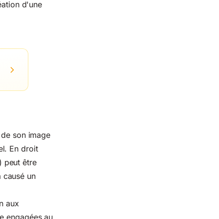
éation d'une
e de son image
l. En droit
) peut être
a causé un
in aux
tre engagées au