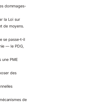
es dommages-
r la Loi sur
ent de moyens.
 se passe-t-il
hie — le PDG,
ns une PME
mposer des
nnelles
 mécanismes de