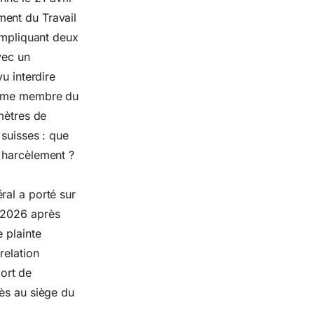
ment du Travail
 impliquant deux
vec un
u interdire
sième membre du
mètres de
 suisses : que
 harcèlement ?
ral a porté sur
s 2026 après
 plainte
relation
ort de
cès au siège du