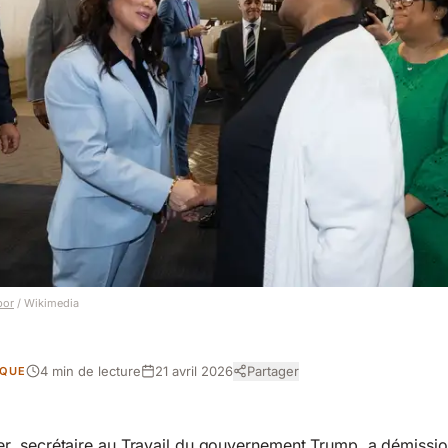
bor
/ Wikimedia
4 min de lecture
21 avril 2026
Partager
IQUE
, secrétaire au Travail du gouvernement Trump, a démission