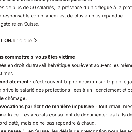
es de plus de 50 salariés, la présence d'un délégué à la prot
un responsable compliance) est de plus en plus répandue — 
igatoire en Suisse.
TION
Juridique
pas commettre si vous êtes victime
sés en droit du travail helvétique soulèvent souvent les mêm
times :
mmédiatement
: c'est souvent la pire décision sur le plan léga
prive le salarié des protections liées à un licenciement et p
 de chômage.
vocations par écrit de manière impulsive
: tout email, me
ne trace. Les avocats conseillent de documenter les faits d
bord daté, mais de ne pas répondre à chaud.
a se passe"
: en Suisse, les délais de prescription pour les ac