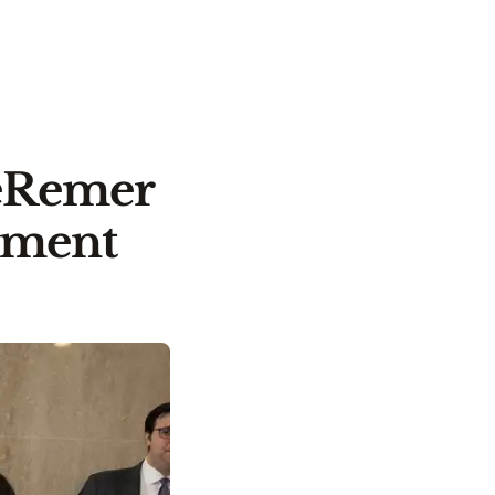
DeRemer
lement