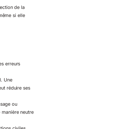
ection de la
même si elle
es erreurs
l. Une
eut réduire ses
ssage ou
e manière neutre
tions civiles