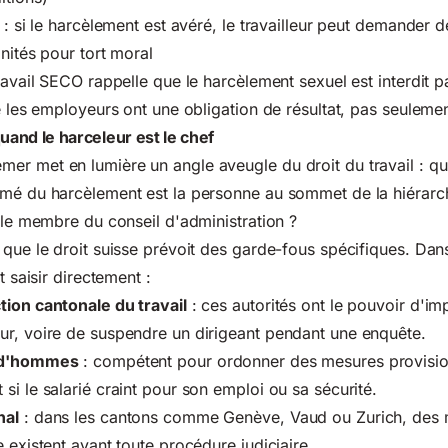
: si le harcèlement est avéré,
le travailleur peut demander
d
nités pour tort moral
ravail SECO rappelle que le harcèlement sexuel est interdit pa
ue les employeurs ont une obligation de résultat, pas seulem
 quand le harceleur est le chef
r met en lumière un angle aveugle du droit du travail : que
umé du harcèlement est la personne au sommet de la hiérarc
, le membre du conseil d'administration ?
 que le droit suisse prévoit des garde-fous spécifiques. Da
t saisir directement :
tion cantonale du travail
: ces autorités ont le pouvoir d'i
ur, voire de suspendre un dirigeant pendant une enquête.
rud'hommes
: compétent pour ordonner des mesures provisio
si le salarié craint pour son emploi ou sa sécurité.
nal
: dans les cantons comme Genève, Vaud ou Zurich, des
 existent avant toute procédure judiciaire.