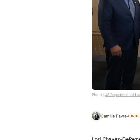
Photo :
US Department of La
Camille Favre
JURID
Lori Chavez-DeRemer