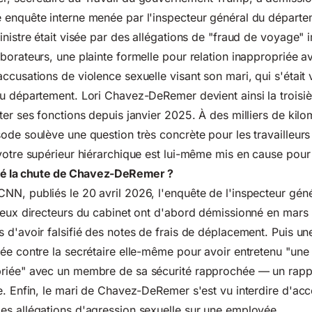
 enquête interne menée par l'inspecteur général du départe
inistre était visée par des allégations de "fraud de voyage"
borateurs, une plainte formelle pour relation inappropriée a
cusations de violence sexuelle visant son mari, qui s'était v
du département. Lori Chavez-DeRemer devient ainsi la troi
ter ses fonctions depuis janvier 2025. À des milliers de kilo
ode soulève une question très concrète pour les travailleurs
votre supérieur hiérarchique est lui-même mis en cause pour
sé la chute de Chavez-DeRemer ?
N, publiés le 20 avril 2026, l'enquête de l'inspecteur géné
 deux directeurs du cabinet ont d'abord démissionné en mar
 d'avoir falsifié des notes de frais de déplacement. Puis une
ée contre la secrétaire elle-même pour avoir entretenu "une 
riée" avec un membre de sa sécurité rapprochée — un rapp
e. Enfin, le mari de Chavez-DeRemer s'est vu interdire d'ac
es allégations d'agression sexuelle sur une employée.