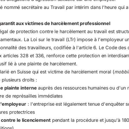
té nommé secrétaire au Travail par intérim dans l'heure qui a
 garantit aux victimes de harcèlement professionnel
égal de protection contre le harcèlement au travail est struc
ndamentaux. La
Loi sur le travail (LTr)
impose à l'employeur un
onnalité des travailleurs, codifiée à l'article 6. Le Code des 
articles 328 et 336, renforce cette protection en interdisa
sif lié
à une plainte de harcèlement.
arié en Suisse qui est victime de harcèlement moral (
mobbi
 plusieurs droits :
e plainte interne
auprès des ressources humaines ou d'un 
re de représailles immédiates
 l'employeur
: l'entreprise est légalement tenue d'enquêter su
res protectrices
n contre le licenciement
pendant la procédure et jusqu'à 180
itions)