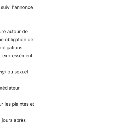
 suivi l'annonce
turé autour de
e obligation de
obligations
nt expressément
ng
) ou sexuel
médiateur
r les plaintes et
 jours après