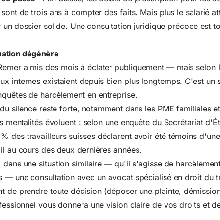
sont de trois ans à compter des faits. Mais plus le salarié att
er un dossier solide. Une consultation juridique précoce est t
tuation dégénère
Remer a mis des mois à éclater publiquement — mais selon l
x internes existaient depuis bien plus longtemps. C'est un
nquêtes de harcèlement en entreprise.
 du silence reste forte, notamment dans les PME familiales et
es mentalités évoluent : selon une enquête du Secrétariat d'É
 des travailleurs suisses déclarent avoir été témoins d'une 
il au cours des deux dernières années.
 dans une situation similaire — qu'il s'agisse de harcèlement
s — une consultation avec un avocat spécialisé en droit du tr
t de prendre toute décision (déposer une plainte, démission
ofessionnel vous donnera une vision claire de vos droits et d