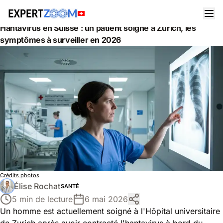
Actualités
Santé
Hantavirus en Suisse : un patient soigné à Zurich, les
symptômes à surveiller en 2026
Crédits photos
Élise Rochat
SANTÉ
5 min de lecture
6 mai 2026
Un homme est actuellement soigné à l'Hôpital universitaire
de Zurich après avoir contracté l'hantavirus à bord du