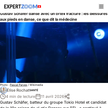
Actualités
Santé
Gustav Schäfer danse avec un orteil fracturé : les blessures
aux pieds en danse, ce que dit la médecine
Photo :
Pascal Parvex
/ Wikimedia
Élise Rochat
SANTÉ
4 min de lecture
11 avril 2026
Gustav Schäfer, batteur du groupe Tokio Hotel et candidat
de la 19e saison de «Let's Dance» sur RTL, a continué à