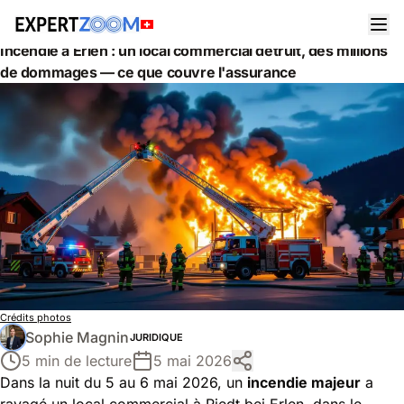
Actualités
Juridique
Incendie à Erlen : un local commercial détruit, des millions
de dommages — ce que couvre l'assurance
Crédits photos
Sophie Magnin
JURIDIQUE
5 min de lecture
5 mai 2026
Dans la nuit du 5 au 6 mai 2026, un
incendie majeur
a
ravagé un local commercial à Riedt bei Erlen, dans le