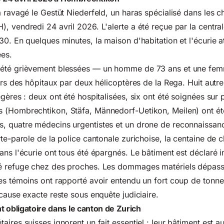
 ravagé le Gestüt Niederfeld, un haras spécialisé dans les c
, vendredi 24 avril 2026. L'alerte a été reçue par la centra
30. En quelques minutes, la maison d'habitation et l'écurie a
es.
 été grièvement blessées — un homme de 73 ans et une fe
vers des hôpitaux par deux hélicoptères de la Rega. Huit autr
gères : deux ont été hospitalisées, six ont été soignées sur 
 (Hombrechtikon, Stäfa, Männedorf-Uetikon, Meilen) ont ét
, quatre médecins urgentistes et un drone de reconnaissan
rte-parole de la police cantonale zurichoise, la centaine de 
ns l'écurie ont tous été épargnés. Le bâtiment est déclaré in
é refuge chez des proches. Les dommages matériels dépasse
es témoins ont rapporté avoir entendu un fort coup de tonner
 cause exacte reste sous enquête judiciaire.
 obligatoire dans le canton de Zurich
aires suisses ignorent un fait essentiel : leur bâtiment est