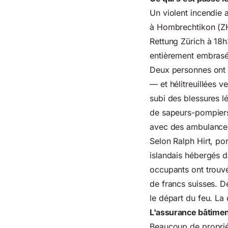
Un violent incendie
a
à Hombrechtikon (ZH)
Rettung Zürich à 18h
entièrement embrasé
Deux personnes ont
— et hélitreuillées 
subi des blessures lé
de sapeurs-pompiers
avec des ambulances
Selon Ralph Hirt, po
islandais hébergés da
occupants ont trouv
de francs suisses. D
le départ du feu. La
L'assurance bâtiment
Beaucoup de propriét