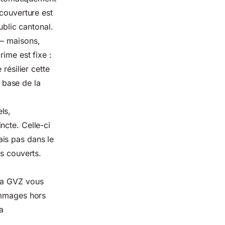
 couverture est
ublic cantonal.
 — maisons,
prime est fixe :
résilier cette
a base de la
ls,
ncte. Celle-ci
is pas dans le
as couverts.
 la GVZ vous
ommages hors
a