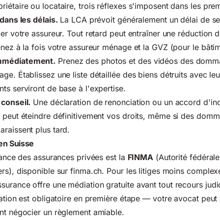
iétaire ou locataire, trois réflexes s'imposent dans les prem
 dans les délais.
La LCA prévoit généralement un délai de se
er votre assureur. Tout retard peut entraîner une réduction d
enez à la fois votre assureur ménage et la GVZ (pour le bâtim
mmédiatement.
Prenez des photos et des vidéos des domma
e. Établissez une liste détaillée des biens détruits avec leu
ts serviront de base à l'expertise.
 conseil.
Une déclaration de renonciation ou un accord d'in
e peut éteindre définitivement vos droits, même si des dom
raissent plus tard.
en Suisse
llance des assurances privées est la
FINMA
(Autorité fédérale
rs), disponible sur
finma.ch
. Pour les litiges moins complex
urance offre une médiation gratuite avant tout recours judic
iation est obligatoire en première étape — votre avocat peut
nt négocier un règlement amiable.