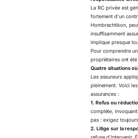
La RC privée est gé
fortement d'un contra
Hombrechtikon, peut 
insuffisamment assur
implique presque tou
Pour comprendre un c
propriétaires ont ét
Quatre situations où
Les assureurs appliq
pleinement. Voici les
assurances :
1. Refus ou réducti
complète, invoquant 
pas : exigez toujour
2. Litige sur la resp
refuse d'intervenir. 