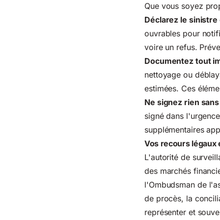
Que vous soyez propr
Déclarez le sinistre
ouvrables pour notifi
voire un refus. Prév
Documentez tout i
nettoyage ou déblayag
estimées. Ces élémen
Ne signez rien sans
signé dans l'urgenc
supplémentaires appa
Vos recours légaux 
L'autorité de survei
des marchés financie
l'Ombudsman de l'ass
de procès, la concil
représenter et souve