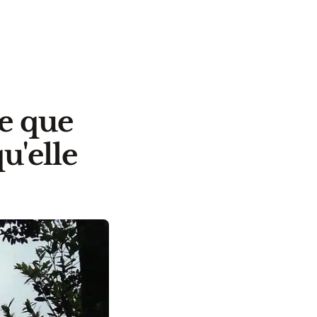
e que
u'elle