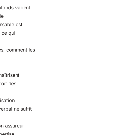
fonds varient
de
nsable est
 ce qui
res, comment les
aîtrisent
roit des
isation
erbal ne suffit
on assureur
pertise