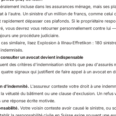
néralement incluse dans les assurances ménage, mais ses pla
t à l'autre. Un sinistre d'un million de francs, comme celui 
rapidement dépasser ces plafonds. Si le propriétaire respo
é, vous devrez vous retourner personnellement contre lui —
jours une procédure judiciaire.
as similaire, lisez
Explosion à Illnau-Effretikon : 180 sinist
é indemnisés
.
 consulter un avocat devient indispensable
uent des critères d'indemnisation stricts que peu d'assurés m
 quatre signaux qui justifient de faire appel à un avocat en d
on d'indemnité.
L'assureur conteste votre droit à une indemn
la vétusté du bâtiment ou une clause d'exclusion. Un refus v
s une réponse écrite motivée.
onsabilité.
Votre voisin conteste avoir causé le sinistre, ou s
Établir la responsabilité civile en Suisse exige souvent une ex