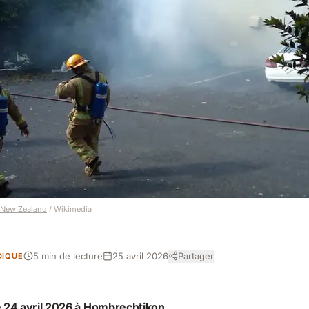
 New Zealand
/ Wikimedia
5 min de lecture
25 avril 2026
Partager
DIQUE
e 24 avril 2026 à Hombrechtikon