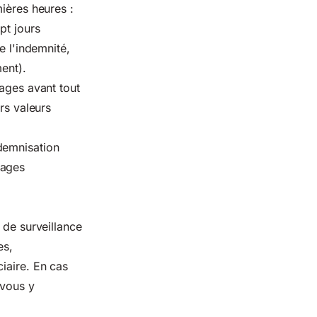
ières heures :
pt jours
e l'indemnité,
ent).
ges avant tout
rs valeurs
demnisation
mages
 de surveillance
es,
iaire. En cas
 vous y