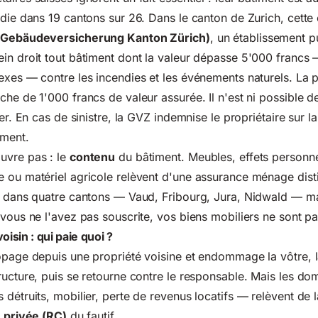
ndie dans 19 cantons sur 26. Dans le canton de Zurich, cette
Gebäudeversicherung Kanton Zürich)
, un établissement p
in droit tout bâtiment dont la valeur dépasse 5'000 francs
exes — contre les incendies et les
événements naturels
. La 
he de 1'000 francs de valeur assurée. Il n'est ni possible de 
ser. En cas de sinistre, la GVZ indemnise le propriétaire sur l
iment.
uvre pas : le
contenu
du bâtiment. Meubles, effets personne
 ou matériel agricole relèvent d'une assurance ménage disti
ue dans quatre cantons — Vaud, Fribourg, Jura, Nidwald — ma
 vous ne l'avez pas souscrite, vos biens mobiliers ne sont p
sin : qui paie quoi ?
ropage depuis une propriété voisine et endommage la vôtre,
ructure, puis se retourne contre le responsable. Mais les d
 détruits, mobilier, perte de revenus locatifs — relèvent de l
e privée (RC)
du fautif.