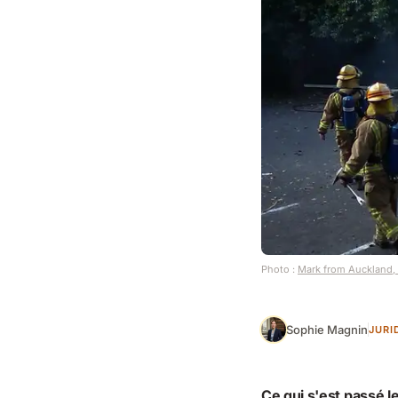
Photo :
Mark from Auckland,
Sophie Magnin
JURI
Ce qui s'est passé l