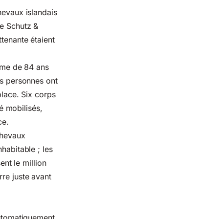
hevaux islandais
le Schutz &
ttenante étaient
mme de 84 ans
es personnes ont
place. Six corps
é mobilisés,
ce.
chevaux
habitable ; les
nt le million
re juste avant
 automatiquement