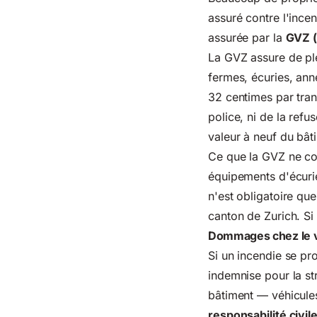
assuré contre l'ince
assurée par la
GVZ (
La GVZ assure de ple
fermes, écuries, ann
32 centimes par tranc
police, ni de la refu
valeur à neuf du bât
Ce que la GVZ ne co
équipements d'écurie
n'est obligatoire q
canton de Zurich. Si
Dommages chez le voi
Si un incendie se p
indemnise pour la st
bâtiment — véhicules
responsabilité civil