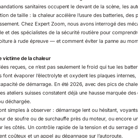
ndations sanitaires occupent le devant de la scène, les aut
on de taille : la chaleur accélère l’usure des batteries, des 
issement. Chez Expert Zoom, nous avons interrogé des méca
e et des spécialistes de la sécurité routière pour comprendr
voiture à rude épreuve — et comment éviter la panne au mom
e victime de la chaleur
es reçues, ce n’est pas seulement le froid qui tue les batter
 font évaporer l’électrolyte et oxydent les plaques internes,
capacité de démarrage. En été 2026, avec des pics de chal
les ateliers suisses constatent déjà une hausse marquée de
 ou déchargée.
sont simples à observer : démarrage lent ou hésitant, voyants
ur de soufre ou de surchauffe près du moteur, ou encore un
r les côtés. Un contrôle rapide de la tension et du serrage 
nt coûteux et un appel au dépannage sur l’autoroute.