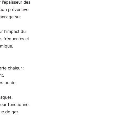
r l’épaisseur des
tion préventive
pannage sur
sur
l’impact du
s fréquentes et
omique,
rte chaleur :
nt.
ses ou de
isques.
teur fonctionne.
que de gaz