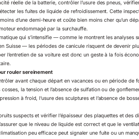
ité réelle de la batterie, contrôler l’usure des pneus, vérifie
étecter les fuites de liquide de refroidissement. Cette inspec
moins d’une demi-heure et coûte bien moins cher qu’un dé
n moteur endommagé par la surchauffe.
matique qui s’intensifie — comme le montrent les analyses 
en Suisse
— les périodes de canicule risquent de devenir plu
per l’entretien de sa voiture est donc un geste à la fois écon
aire.
pour rouler sereinement
ontrôler avant chaque départ en vacances ou en période de fo
es cosses, la tension et l’absence de sulfation ou de gonfleme
 pression à froid, l’usure des sculptures et l’absence de bos
bruits suspects et vérifier l’épaisseur des plaquettes et des d
’assurer que le niveau de liquide est correct et que le ventila
limatisation peu efficace peut signaler une fuite ou un man