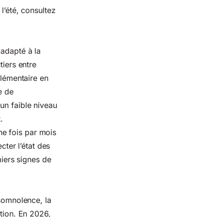
l’été, consultez
 adapté à la
tiers entre
plémentaire en
e de
un faible niveau
.
e fois par mois
cter l’état des
miers signes de
 somnolence, la
ation. En 2026,