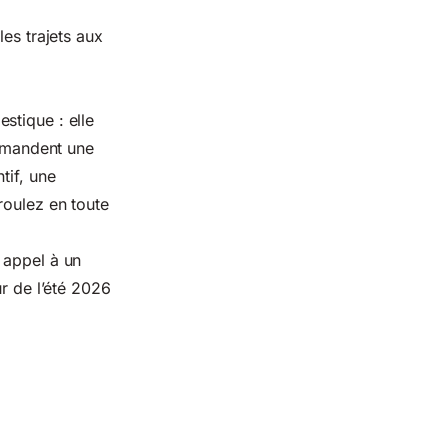
les trajets aux
stique : elle
demandent une
tif, une
roulez en toute
 appel à un
ur de l’été 2026