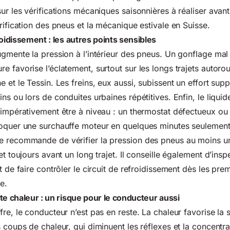
ur les vérifications mécaniques saisonnières à réaliser avant 
érification des pneus et la mécanique estivale en Suisse
.
roidissement : les autres points sensibles
ugmente la pression à l’intérieur des pneus. Un gonflage mal
 favorise l’éclatement, surtout sur les longs trajets autorou
 et le Tessin. Les freins, eux aussi, subissent un effort sup
ns ou lors de conduites urbaines répétitives. Enfin, le liquid
 impérativement être à niveau : un thermostat défectueux ou 
voquer une surchauffe moteur en quelques minutes seulement
e recommande de vérifier la pression des pneus au moins un
et toujours avant un long trajet. Il conseille également d’inspe
t de faire contrôler le circuit de refroidissement dès les pre
e.
te chaleur : un risque pour le conducteur aussi
fre, le conducteur n’est pas en reste. La chaleur favorise la
s coups de chaleur, qui diminuent les réflexes et la concentr