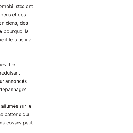
omobilistes ont
pneus et des
niciens, des
e pourquoi la
ent le plus mal
ies. Les
 réduisant
eur annoncés
s dépannages
 allumés sur le
e batterie qui
des cosses peut