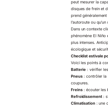
peut mesurer la capac
disques de frein et d
prend généralement 
l’autoroute ou qu’u
Dans un contexte cli
phénomène El Niño 
plus intenses. Antici
écologique et sécurit
Checklist estivale 
Voici les points à c
Batterie
: vérifier l
Pneus
: contrôler la
coupures.
Freins
: écouter les 
Refroidissement
: s
Climatisation
: une c