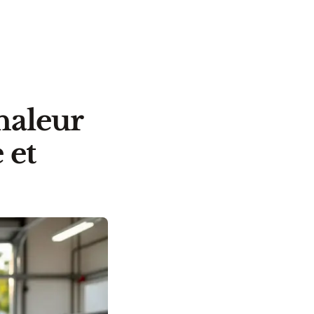
haleur
 et