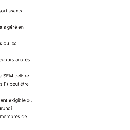
ortissants
ais géré en
s ou les
recours auprès
le SEM délivre
s F) peut être
ent exigible » :
urundi
s membres de
.