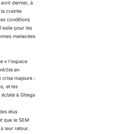
vril dernier, à
la crainte
les conditions
'asile pour les
rsonnes menacées
e « l'espace
ntrôle en
e crise majeure :
s, et les
 éclaté à Gitega
des élus
nt que le SEM
 leur retour.