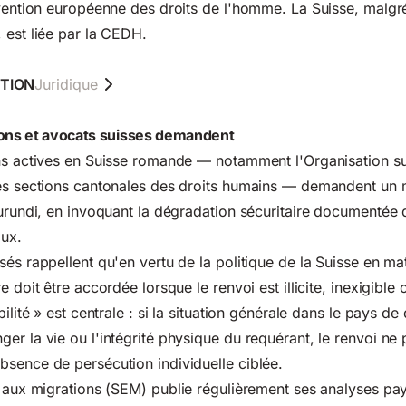
nvention européenne des droits de l'homme. La Suisse, malgr
 est liée par la CEDH.
TION
Juridique
ions et avocats suisses demandent
ns actives en Suisse romande — notamment l'Organisation su
les sections cantonales des droits humains — demandent un 
Burundi, en invoquant la dégradation sécuritaire documentée 
aux.
és rappellent qu'en vertu de la politique de la Suisse en mat
e doit être accordée lorsque le renvoi est illicite, inexigible
bilité » est centrale : si la situation générale dans le pays de
er la vie ou l'intégrité physique du requérant, le renvoi ne 
sence de persécution individuelle ciblée.
t aux migrations (SEM)
publie régulièrement ses analyses pay