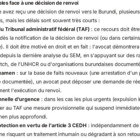
les face à une décision de renvoi
 avez reçu une décision de renvoi vers le Burundi, plusieurs
, mais les délais sont souvent très courts :
u Tribunal administratif fédéral (TAF)
: ce recours doit êt
dès la notification de la décision de renvoi (ou dans certain
. Il doit être motivé en
droit et en fait
: l'avocat démontrera 
depuis la dernière analyse du SEM, en s'appuyant sur des r
tch, de l'UNHCR ou d'organisations burundaises documenté
examen
: sur la base de faits nouveaux (une arrestation d'un
e documentée), un avocat peut déposer une demande de ré
ent l'exécution du renvoi.
nnelle d'urgence
: dans les cas les plus urgents (expulsion 
r au TAF une mesure provisionnelle qui suspend immédiate
men plus approfondi.
tection en vertu de l'article 3 CEDH
: indépendamment de 
nne risquant un traitement inhumain ou dégradant à son retou