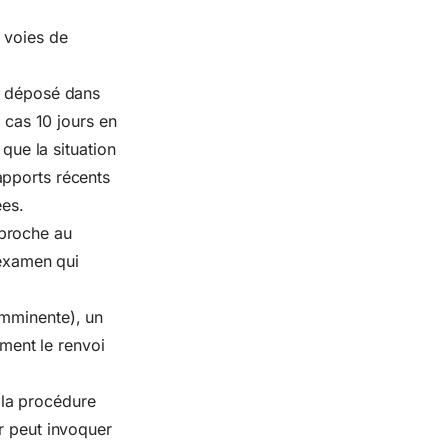
 voies de
re déposé dans
s cas 10 jours en
que la situation
apports récents
es.
 proche au
examen qui
imminente), un
ment le renvoi
la procédure
r peut invoquer