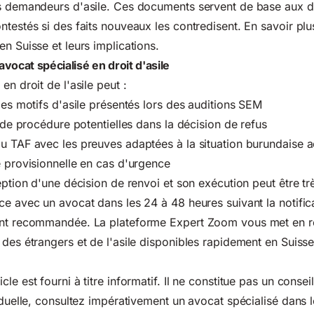
s demandeurs d'asile. Ces documents servent de base aux dé
ntestés si des faits nouveaux les contredisent. En savoir pl
en Suisse et leurs implications
.
vocat spécialisé en droit d'asile
en droit de l'asile peut :
 des motifs d'asile présentés lors des auditions SEM
s de procédure potentielles dans la décision de refus
u TAF avec les preuves adaptées à la situation burundaise a
e provisionnelle en cas d'urgence
eption d'une décision de renvoi et son exécution peut être tr
ce avec un avocat dans les 24 à 48 heures suivant la notifica
ent recommandée. La plateforme Expert Zoom vous met en r
 des étrangers et de l'asile disponibles rapidement en Suis
icle est fourni à titre informatif. Il ne constitue pas un consei
viduelle, consultez impérativement un avocat spécialisé dans 