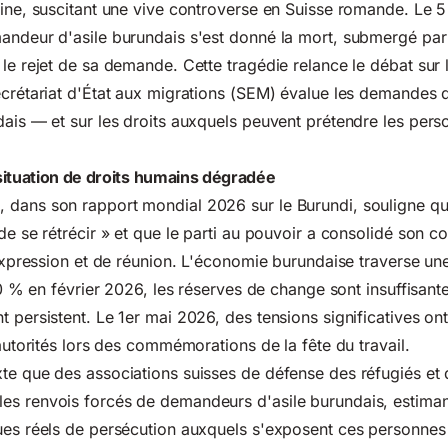
gine, suscitant une vive controverse en Suisse romande. Le 5 a
andeur d'asile burundais s'est donné la mort, submergé par 
 le rejet de sa demande. Cette tragédie relance le débat sur 
ecrétariat d'État aux migrations (SEM) évalue les demandes d
dais — et sur les droits auxquels peuvent prétendre les pe
situation de droits humains dégradée
 dans son rapport mondial 2026 sur le Burundi, souligne qu
de se rétrécir » et que le parti au pouvoir a consolidé son co
d'expression et de réunion. L'économie burundaise traverse un
 40 % en février 2026, les réserves de change sont insuffisante
 persistent. Le 1er mai 2026, des tensions significatives ont
 autorités lors des commémorations de la fête du travail.
te que des associations suisses de défense des réfugiés et 
es renvois forcés de demandeurs d'asile burundais, estima
ues réels de persécution auxquels s'exposent ces personnes à