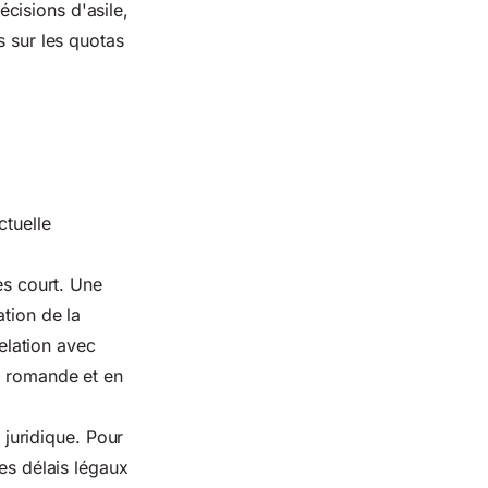
cisions d'asile,
us sur
les quotas
ctuelle
ès court. Une
tion de la
elation avec
se romande et en
l juridique. Pour
les délais légaux