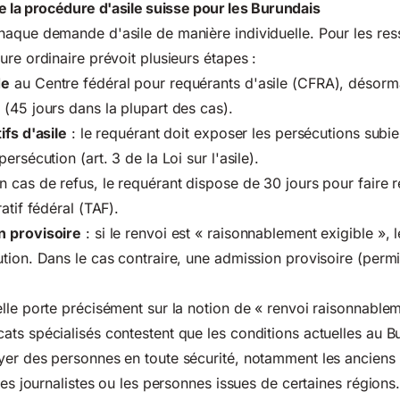
la procédure d'asile suisse pour les Burundais
aque demande d'asile de manière individuelle. Pour les ress
ure ordinaire prévoit plusieurs étapes :
de
au Centre fédéral pour requérants d'asile (CFRA), désorm
(45 jours dans la plupart des cas).
ifs d'asile
: le requérant doit exposer les persécutions subie
ersécution (art. 3 de la Loi sur l'asile).
n cas de refus, le requérant dispose de 30 jours pour faire 
atif fédéral (TAF).
n provisoire
: si le renvoi est « raisonnablement exigible », 
tion. Dans le cas contraire, une admission provisoire (permi
lle porte précisément sur la notion de « renvoi raisonnablem
ts spécialisés contestent que les conditions actuelles au B
yer des personnes en toute sécurité, notamment les ancien
les journalistes ou les personnes issues de certaines régions