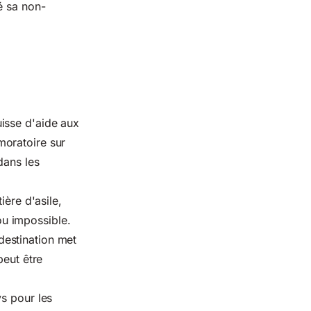
é sa non-
isse d'aide aux
moratoire sur
dans les
ière d'asile,
 ou impossible.
 destination met
peut être
s pour les