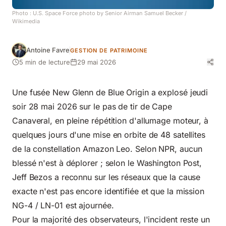
Photo :
U.S. Space Force photo by Senior Airman Samuel Becker
/
Wikimedia
Antoine Favre
GESTION DE PATRIMOINE
5 min de lecture
29 mai 2026
Une fusée New Glenn de Blue Origin a explosé jeudi
soir 28 mai 2026 sur le pas de tir de Cape
Canaveral, en pleine répétition d'allumage moteur, à
quelques jours d'une mise en orbite de 48 satellites
de la constellation Amazon Leo. Selon
NPR
, aucun
blessé n'est à déplorer ; selon le
Washington Post
,
Jeff Bezos a reconnu sur les réseaux que la cause
exacte n'est pas encore identifiée et que la mission
NG-4 / LN-01 est ajournée.
Pour la majorité des observateurs, l'incident reste un