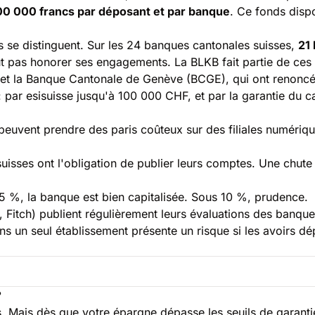
00 000 francs par déposant et par banque
. Ce fonds dispo
s se distinguent. Sur les 24 banques cantonales suisses,
21 
ut pas honorer ses engagements. La BLKB fait partie de ces 
et la Banque Cantonale de Genève (BCGE), qui ont renoncé 
: par esisuisse jusqu'à 100 000 CHF, et par la garantie du
euvent prendre des paris coûteux sur des filiales numériqu
suisses ont l'obligation de publier leurs comptes. Une chu
5 %, la banque est bien capitalisée. Sous 10 %, prudence.
Fitch) publient régulièrement leurs évaluations des banque
s un seul établissement présente un risque si les avoirs d
?
s. Mais dès que votre épargne dépasse les seuils de garant