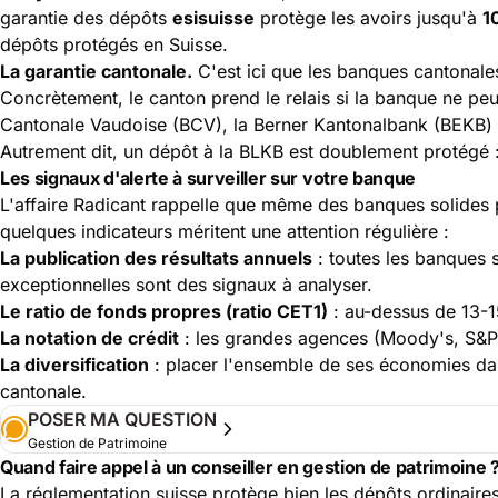
garantie des dépôts
esisuisse
protège les avoirs jusqu'à
1
dépôts protégés en Suisse.
La garantie cantonale.
C'est ici que les banques cantonale
Concrètement, le canton prend le relais si la banque ne pe
Cantonale Vaudoise (BCV), la Berner Kantonalbank (BEKB) 
Autrement dit, un dépôt à la BLKB est doublement protégé 
Les signaux d'alerte à surveiller sur votre banque
L'affaire Radicant rappelle que même des banques solides p
quelques indicateurs méritent une attention régulière :
La publication des résultats annuels
: toutes les banques 
exceptionnelles sont des signaux à analyser.
Le ratio de fonds propres (ratio CET1)
: au-dessus de 13-1
La notation de crédit
: les grandes agences (Moody's, S&P, 
La diversification
: placer l'ensemble de ses économies dan
cantonale.
POSER MA QUESTION
Gestion de Patrimoine
Quand faire appel à un conseiller en gestion de patrimoine 
La réglementation suisse protège bien les dépôts ordinaire