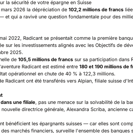
sur la sécurité de votre épargne en Suisse
 mars 2026 la dépréciation de
102,2 millions de francs
liée
e — et qui a ravivé une question fondamentale pour des milli
mai 2022, Radicant se présentait comme la première banqu
nnée sur les investissements alignés avec les Objectifs de d
mbre 2025.
nelle de
105,5 millions de francs
sur sa participation dans 
l'aventure Radicant est estimé entre
180 et 190 millions de 
ltat opérationnel en chute de 40 % à 122,3 millions.
de Radicant ont été transférés vers Alpian, filiale suisse d'
nt
dans une filiale
, pas une menace sur la solvabilité de la 
Sa nouvelle directrice générale, Alexandra Scriba, ancienne 
dont bénéficient les épargnants suisses — car elles sont co
ce des marchés financiers, surveille l'ensemble des banques s