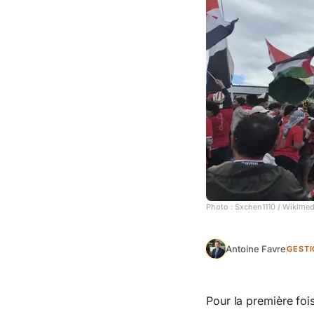
Photo :
Sxchen1110
/ Wikimed
Antoine Favre
GESTI
Pour la première foi