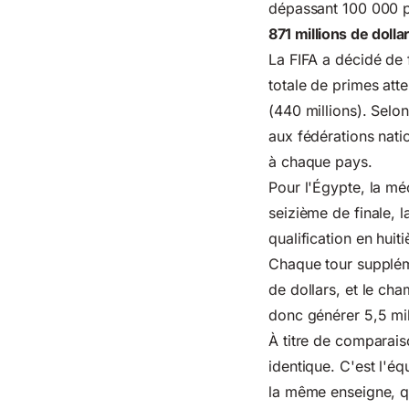
dépassant 100 000 p
871 millions de dolla
La FIFA a décidé de f
totale de primes att
(440 millions). Selo
aux fédérations nati
à chaque pays.
Pour l'Égypte, la méc
seizième de finale, l
qualification en huit
Chaque tour suppléme
de dollars, et le cha
donc générer 5,5 mil
À titre de comparais
identique. C'est l'éq
la même enseigne, qu