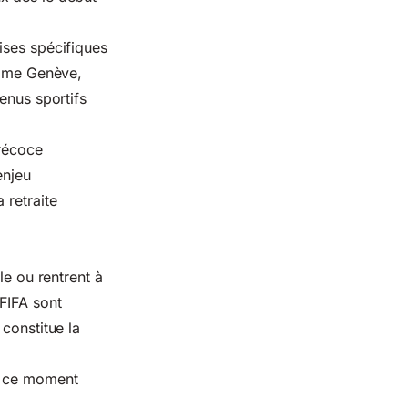
ises spécifiques
omme Genève,
enus sportifs
précoce
enjeu
 retraite
le ou rentrent à
FIFA sont
constitue la
e, ce moment