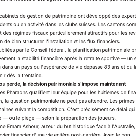
 cabinets de gestion de patrimoine ont développé des expert
sidents ou en activité dans les clubs suisses. Les cantons c
 des régimes fiscaux particulièrement attractifs pour les rev
 de bien structurer l'installation et les flux financiers.
bliées par le Conseil fédéral, la planification patrimoniale 
ement la stabilité financière après la retraite sportive — un 
u dans un pays où l'espérance de vie dépasse 83 ans et où la
nir dès la trentaine.
ou perde, la décision patrimoniale s'impose maintenant
es Pharaons qualifient leur équipe pour les huitièmes de fina
, la question patrimoniale ne peut pas attendre. Les primes 
aines suivant la compétition. C'est précisément ce délai qui 
é — ou le piège — selon la préparation des joueurs.
me Emam Ashour, auteur du but historique face à l'Australi
evier financier d'une vie entière post-carrière. Avec le bon