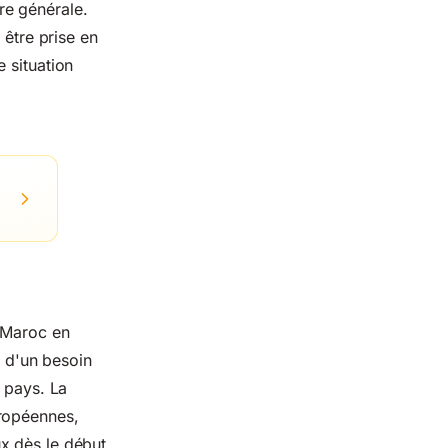
re générale.
 être prise en
 situation
u Maroc en
 d'un besoin
s pays. La
uropéennes,
x dès le début