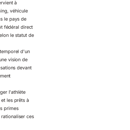
ervient à
ming, véhicule
ns le pays de
t fédéral direct
lon le statut de
 temporel d'un
une vision de
isations devant
sement
ger l'athlète
et les prêts à
es primes
rationaliser ces