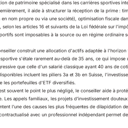
ion de patrimoine spécialisé dans les carrières sportives int
emièrement, il aide à structurer la réception de la prime : ti
n en nom propre ou via une société), optimisation fiscale da
 selon les articles 16 et suivants de la
Loi fédérale sur l'impô
sportifs sont imposables à la source ou en régime ordinaire se
seiller construit une allocation d'actifs adaptée à l'horizon
e sportive s'étale rarement au-delà de 35 ans, ce qui impose 
gressive que celle d'un salarié classique ayant 40 ans de cot
disponibles incluent les piliers 3a et 3b en Suisse, l'investis
 les portefeuilles d'ETF diversifiés.
st souvent le point le plus négligé, le conseiller aide à proté
. Les appels familiaux, les projets d'investissement douteux 
tent l'une des causes les plus fréquentes de dilapidation d
contractualisé avec un professionnel indépendant permet de 