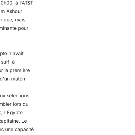
20h00, à l'AT&T
mam Ashour
orique, mais
rminante pour
pte n'avait
suffi à
r la première
 d'un match
eux sélections
mbier lors du
s, l'Égypte
apitaine. Le
ec une capacité