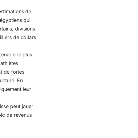
estimations de
 égyptiens qui
ains, divisions
liers de dollars
énario le plus
athlètes
t de fortes
ructuré. En
liquement leur
isse peut jouer
pic de revenus