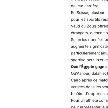
de leur carrière.
En Suisse, plusieurs
pour les sportifs ré
Vaud ou Zoug offrent
étrangers, à condition
Selon les données pu
augmente significativ
particulièrement aig
sportive peut interve
Que l'Égypte gagne 
Qu'Ashour, Salah et l
Cairo après ce match
versées dans les sem
fenêtre d'opportunit
Pour un athlète com
peut représenter le l