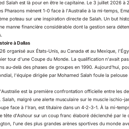
alah est là pour en être le capitaine. Le 3 juillet 2026 à 
es Pharaons mènent 1-0 face à l'Australie à la mi-temps, E
ème poteau sur une inspiration directe de Salah. Un but hist
ne manne financière considérable dont la gestion sera déte
s.
stoire à Dallas
26 organisé aux États-Unis, au Canada et au Mexique, l'Égy
ier tour d'une Coupe du Monde. La qualification n'avait pas 
s au-delà des phases de groupes en 1990. Aujourd'hui, pou
ndial, l'équipe dirigée par Mohamed Salah foule la pelouse
'Australie est la première confrontation officielle entre les d
alah, malgré une alerte musculaire sur le muscle ischio-ja
pe face à l'Iran, est titulaire dans un 4-2-3-1. À la mi-temp
 tête d'Ashour sur un coup franc élaboré déclenché par le c
ngton, l'une des plus grandes arènes sportives du monde av