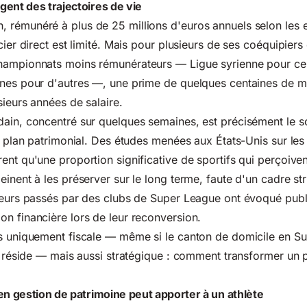
ent des trajectoires de vie
 rémunéré à plus de 25 millions d'euros annuels selon les 
cier direct est limité. Mais pour plusieurs de ses coéquipiers
hampionnats moins rémunérateurs — Ligue syrienne pour cert
nes pour d'autres —, une prime de quelques centaines de mil
sieurs années de salaire.
ain, concentré sur quelques semaines, est précisément le sc
le plan patrimonial. Des études menées aux États-Unis sur les 
ent qu'une proportion significative de sportifs qui perçoiven
einent à les préserver sur le long terme, faute d'un cadre st
oueurs passés par des clubs de Super League ont évoqué pub
n financière lors de leur reconversion.
s uniquement fiscale — même si le canton de domicile en Su
 y réside — mais aussi stratégique : comment transformer un 
en gestion de patrimoine peut apporter à un athlète