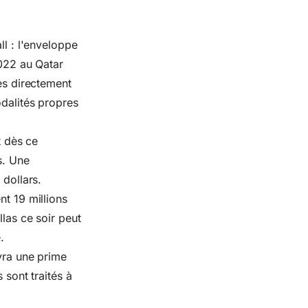
ll : l'enveloppe
2022 au Qatar
ées directement
odalités propres
t dès ce
s. Une
 dollars.
nt 19 millions
llas ce soir peut
.
evra une prime
 sont traités à