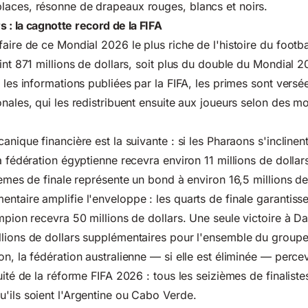
laces, résonne de drapeaux rouges, blancs et noirs.
rs : la cagnotte record de la FIFA
aire de ce Mondial 2026 le plus riche de l'histoire du footba
eint 871 millions de dollars, soit plus du double du Mondial 
n les informations publiées par la FIFA, les primes sont vers
onales, qui les redistribuent ensuite aux joueurs selon des m
anique financière est la suivante : si les Pharaons s'inclinen
a fédération égyptienne recevra environ 11 millions de dollar
ièmes de finale représente un bond à environ 16,5 millions de
ntaire amplifie l'enveloppe : les quarts de finale garantisse
mpion recevra 50 millions de dollars. Une seule victoire à Da
lions de dollars supplémentaires pour l'ensemble du groupe
on, la fédération australienne — si elle est éliminée — perc
uité de la réforme FIFA 2026 : tous les seizièmes de finalistes
'ils soient l'Argentine ou Cabo Verde.