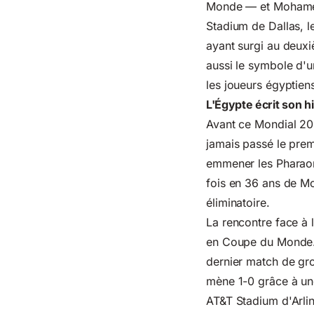
Monde — et Mohamed S
Stadium de Dallas, l
ayant surgi au deuxi
aussi le symbole d'u
les joueurs égyptien
L'Égypte écrit son hi
Avant ce Mondial 20
jamais passé le prem
emmener les Pharaon
fois en 36 ans de Mo
éliminatoire.
La rencontre face à l
en Coupe du Monde. S
dernier match de grou
mène 1-0 grâce à une
AT&T Stadium d'Arli