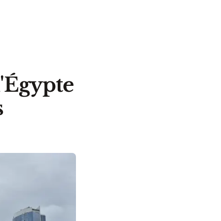
l'Égypte
s