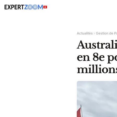
Actualités
Gestion de P
Austral
en 8e po
million