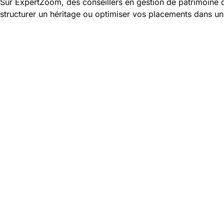
Sur ExpertZoom, des conseillers en gestion de patrimoine d
structurer un héritage ou optimiser vos placements dans un 
Nos experts
Avantages