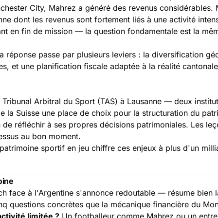
hester City, Mahrez a généré des revenus considérables. M
e dont les revenus sont fortement liés à une activité inten
ant en fin de mission — la question fondamentale est la mê
 réponse passe par plusieurs leviers : la diversification gé
t une planification fiscale adaptée à la réalité cantonale s
e Tribunal Arbitral du Sport (TAS) à Lausanne — deux institu
t de la Suisse une place de choix pour la structuration du pat
n de réfléchir à ses propres décisions patrimoniales. Les leç
r dessus au bon moment.
patrimoine sportif en jeu
chiffre ces enjeux à plus d'un milli
oine
tch face à l'Argentine s'annonce redoutable — résume bien l
 cinq questions concrètes que la mécanique financière du Mon
tivité limitée ?
Un footballeur comme Mahrez ou un entrepr