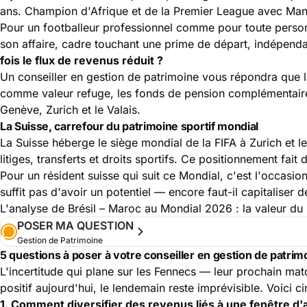
ans. Champion d'Afrique et de la Premier League avec Manc
Pour un footballeur professionnel comme pour toute personn
son affaire, cadre touchant une prime de départ, indépend
fois le flux de revenus réduit ?
Un conseiller en gestion de patrimoine vous répondra que la
comme valeur refuge, les fonds de pension complémentaires, e
Genève, Zurich et le Valais.
La Suisse, carrefour du patrimoine sportif mondial
La Suisse héberge le siège mondial de la FIFA à Zurich et l
litiges, transferts et droits sportifs. Ce positionnement fai
Pour un résident suisse qui suit ce Mondial, c'est l'occasio
suffit pas d'avoir un potentiel — encore faut-il capitalise
L'analyse de
Brésil – Maroc au Mondial 2026 : la valeur du 
POSER MA QUESTION
Gestion de Patrimoine
5 questions à poser à votre conseiller en gestion de patrim
L'incertitude qui plane sur les Fennecs — leur prochain ma
positif aujourd'hui, le lendemain reste imprévisible. Voici
1. Comment diversifier des revenus liés à une fenêtre d'ac