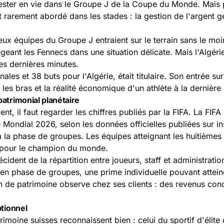
t rester en vie dans le Groupe J de la Coupe du Monde. Mais
et rarement abordé dans les stades : la gestion de l'argent g
x équipes du Groupe J entraient sur le terrain sans le moin
geant les Fennecs dans une situation délicate. Mais l'Algéri
les dernières minutes.
les et 38 buts pour l'Algérie, était titulaire. Son entrée sur 
r les bras et la réalité économique d'un athlète à la dernière
patrimonial planétaire
nt, il faut regarder les chiffres publiés par la FIFA. La F
u Mondial 2026, selon les données officielles publiées sur
in
à la phase de groupes. Les équipes atteignant les huitièmes
pour le champion du monde.
dent de la répartition entre joueurs, staff et administration
 en phase de groupes, une prime individuelle pouvant attei
 de patrimoine observe chez ses clients : des revenus conc
ptionnel
rimoine suisses reconnaissent bien : celui du sportif d'élit