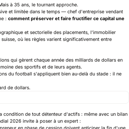
ais à 35 ans, le tournant approche.
sive et limitée dans le temps — chef d'entreprise vendant
me :
comment préserver et faire fructifier ce capital une
ographique et sectorielle des placements, l'immobilier
uisse, où les règles varient significativement entre
tions qui gèrent chaque année des milliards de dollars en
rimoine des sportifs et de leurs agents.
ons du football s'appliquent bien au-delà du stade : il ne
ard de dollars.
a condition de tout détenteur d'actifs : même avec un bilan
dial 2026 invite à poser à un expert :
eneur en phase de cession doivent anticiper la fin d'une