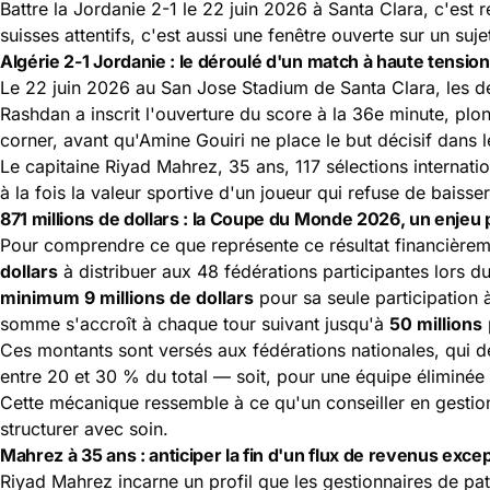
Battre la Jordanie 2-1 le 22 juin 2026 à Santa Clara, c'es
suisses attentifs, c'est aussi une fenêtre ouverte sur un suj
Algérie 2-1 Jordanie : le déroulé d'un match à haute tension
Le 22 juin 2026 au San Jose Stadium de Santa Clara, les deu
Rashdan a inscrit l'ouverture du score à la 36e minute, plon
corner, avant qu'Amine Gouiri ne place le but décisif dans 
Le capitaine Riyad Mahrez, 35 ans, 117 sélections internationa
à la fois la valeur sportive d'un joueur qui refuse de baisse
871 millions de dollars : la Coupe du Monde 2026, un enjeu 
Pour comprendre ce que représente ce résultat financièreme
dollars
à distribuer aux 48 fédérations participantes lors d
minimum 9 millions de dollars
pour sa seule participation 
somme s'accroît à chaque tour suivant jusqu'à
50 millions
Ces montants sont versés aux fédérations nationales, qui déci
entre 20 et 30 % du total — soit, pour une équipe éliminée
Cette mécanique ressemble à ce qu'un conseiller en gestion
structurer avec soin.
Mahrez à 35 ans : anticiper la fin d'un flux de revenus exce
Riyad Mahrez incarne un profil que les gestionnaires de pat